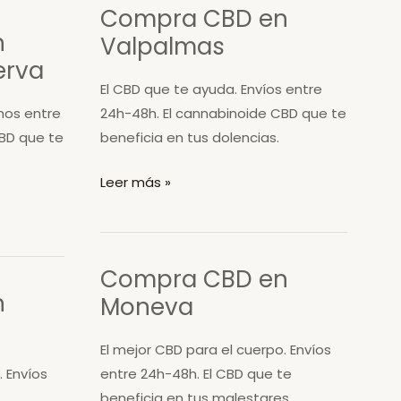
Compra CBD en
n
Valpalmas
erva
El CBD que te ayuda. Envíos entre
mos entre
24h-48h. El cannabinoide CBD que te
CBD que te
beneficia en tus dolencias.
Compra
Leer más »
CBD
en
Valpalmas
Compra CBD en
n
Moneva
El mejor CBD para el cuerpo. Envíos
. Envíos
entre 24h-48h. El CBD que te
beneficia en tus malestares.