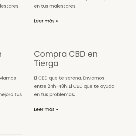
lestares.
en tus malestares.
Compra
Leer más »
CBD
en
El
n
Compra CBD en
Frasno
Tierga
Enviamos
El CBD que te serena. Enviamos
entre 24h-48h. El CBD que te ayuda
ejora tus
en tus problemas.
Compra
Leer más »
CBD
en
Tierga