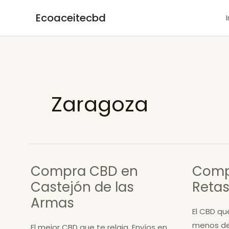
Ir
Ecoaceitecbd
al
contenido
Zaragoza
Compra CBD en
Comp
Castejón de las
Reta
Armas
El CBD qu
menos de
El mejor CBD que te relaja. Envíos en