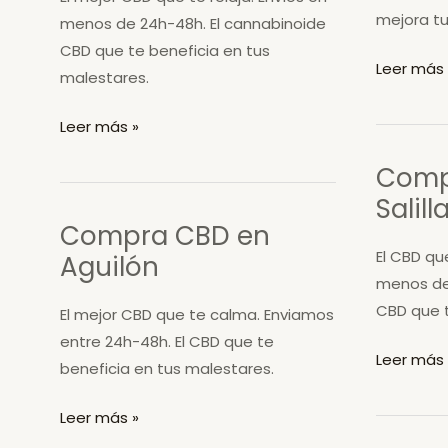
mejora tu
menos de 24h-48h. El cannabinoide
CBD que te beneficia en tus
Compra
Leer más 
malestares.
CBD
en
Compra
Leer más »
Retascón
CBD
Comp
en
Salil
Castejón
Compra CBD en
de
El CBD qu
Aguilón
las
menos de
Armas
CBD que 
El mejor CBD que te calma. Enviamos
entre 24h-48h. El CBD que te
Compra
Leer más 
beneficia en tus malestares.
CBD
en
Compra
Leer más »
Salillas
CBD