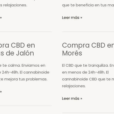
s relajaciones.
que te beneficia en tus ma
Compra
»
Leer más »
CBD
en
Paniza
ra CBD en
Compra CBD e
las de Jalón
Morés
e te calma. Enviamos en
El CBD que te tranquiliza. 
 24h-48h. El cannabinoide
en menos de 24h-48h. El
te mejora tus problemas.
cannabinoide CBD que te m
relajaciones.
»
Compra
Leer más »
CBD
en