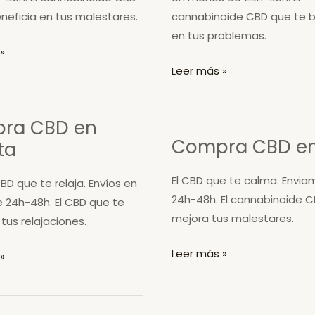
neficia en tus malestares.
cannabinoide CBD que te b
en tus problemas.
»
Compra
Leer más »
CBD
en
ra CBD en
Novallas
Compra CBD en
ta
El CBD que te calma. Envia
CBD que te relaja. Envíos en
24h-48h. El cannabinoide 
 24h-48h. El CBD que te
mejora tus malestares.
tus relajaciones.
Compra
Leer más »
»
CBD
en
Asín