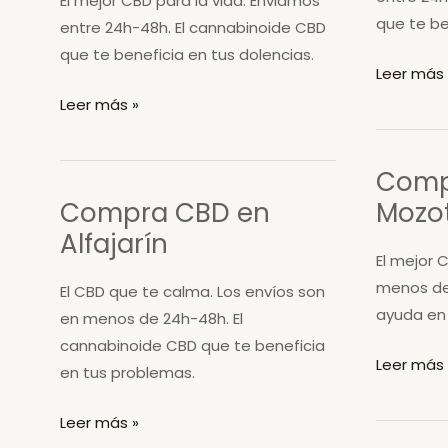
El mejor CBD para la vida. Enviamos
que te be
entre 24h-48h. El cannabinoide CBD
que te beneficia en tus dolencias.
Compra
Leer más 
CBD
Compra
Leer más »
en
CBD
Caspe
en
Comp
Rueda
Compra CBD en
Mozo
de
Alfajarín
Jalón
El mejor 
menos de
El CBD que te calma. Los envíos son
ayuda en 
en menos de 24h-48h. El
cannabinoide CBD que te beneficia
Compra
Leer más 
en tus problemas.
CBD
en
Compra
Leer más »
Mozota