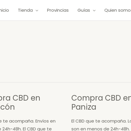
Inicio
Tienda
Provincias
Guías
Quien somo
ra CBD en
Compra CBD e
scón
Paniza
e te acompaña. Envíos en
El CBD que te acompaña. L
 24h-48h. El CBD que te
son en menos de 24h-48h. 