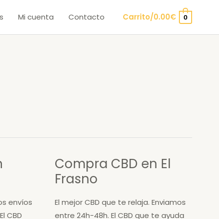
s
Mi cuenta
Contacto
Carrito/
0.00
€
0
n
Compra CBD en El
Frasno
os envíos
El mejor CBD que te relaja. Enviamos
El CBD
entre 24h-48h. El CBD que te ayuda