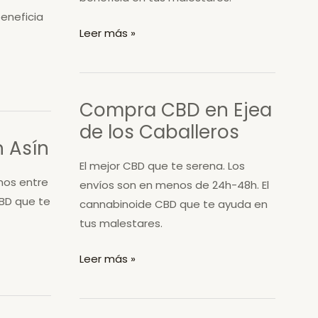
eneficia
Compra
Leer más »
CBD
en
Moneva
Compra CBD en Ejea
de los Caballeros
 Asín
El mejor CBD que te serena. Los
mos entre
envíos son en menos de 24h-48h. El
CBD que te
cannabinoide CBD que te ayuda en
tus malestares.
Compra
Leer más »
CBD
en
Ejea