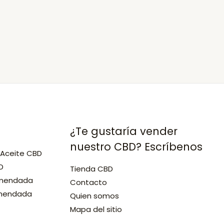
de
los
Caballeros
¿Te gustaría vender
nuestro CBD? Escríbenos
 Aceite CBD
D
Tienda CBD
omendada
Contacto
omendada
Quien somos
Mapa del sitio