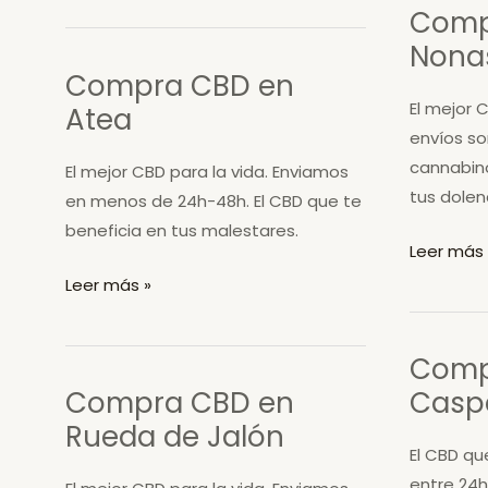
Comp
de
en
Nona
Jalón
Aguilón
Compra CBD en
El mejor 
Atea
envíos so
cannabin
El mejor CBD para la vida. Enviamos
tus dolen
en menos de 24h-48h. El CBD que te
beneficia en tus malestares.
Compra
Leer más 
CBD
Compra
Leer más »
en
CBD
Nonaspe
en
Comp
Atea
Compra CBD en
Casp
Rueda de Jalón
El CBD qu
entre 24h