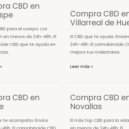
ra CBD en
Morés
Compra CBD e
spe
Villarreal de Hu
CBD para el cuerpo. Los
n en menos de 24h-48h. El
El CBD que te ayuda. Envia
oide CBD que te ayuda en
24h-48h. El cannabinoide 
cias.
mejora tus malestares.
Compra
»
Leer más »
CBD
en
Villarreal
ra CBD en
Compra CBD e
de
e
Novallas
Huerva
e te acompaña. Envíos
El más top CBD para la vida
-48h. El cannabinoide CBD
en menos de 24h-48h. El