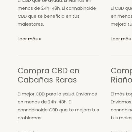
El CBD que te ayuda. Enviamos en
Oteros
menos de 24h-48h. El cannabinoide
El CBD qu
CBD que te beneficia en tus
en menos 
malestares.
mejora tu
Compra
Compra
Leer más »
Leer más 
CBD
CBD
en
en
Val
Turcia
Compra CBD en
Comp
de
Cabañas Raras
Riañ
San
Lorenzo
El mejor CBD para la salud. Enviamos
El más to
en menos de 24h-48h. El
Enviamos 
cannabinoide CBD que te mejora tus
cannabin
problemas.
tus males