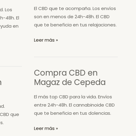
Gordón
El CBD que te acompaña. Los envíos
d. Los
son en menos de 24h-48h. El CBD
h-48h. El
que te beneficia en tus relajaciones.
ayuda en
Compra
Leer más »
CBD
en
Lucillo
Compra CBD en
n
Magaz de Cepeda
El más top CBD para la vida. Envíos
entre 24h-48h. El cannabinoide CBD
ud.
que te beneficia en tus dolencias.
l CBD que
s.
Compra
Leer más »