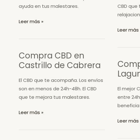
ayuda en tus malestares.
CBD que 
relajacion
Compra
Leer más »
CBD
Compra
Leer más 
en
CBD
Campazas
en
Compra CBD en
Vegacerv
Comp
Castrillo de Cabrera
Lagun
El CBD que te acompaña. Los envíos
son en menos de 24h-48h. El CBD
El mejor 
que te mejora tus malestares.
entre 24h
beneficia
Compra
Leer más »
CBD
Compra
Leer más 
en
CBD
Castrillo
en