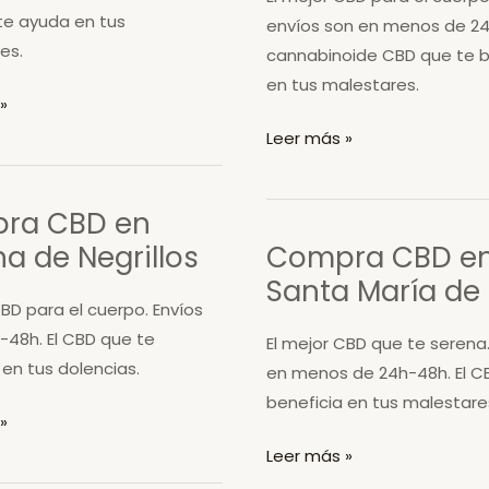
te ayuda en tus
envíos son en menos de 24
es.
cannabinoide CBD que te b
en tus malestares.
»
Compra
Leer más »
CBD
era
en
ra CBD en
Santovenia
a de Negrillos
Compra CBD e
de
Santa María de l
la
CBD para el cuerpo. Envíos
Valdoncina
-48h. El CBD que te
El mejor CBD que te serena.
 en tus dolencias.
en menos de 24h-48h. El C
beneficia en tus malestare
»
Compra
Leer más »
CBD