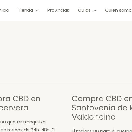
Inicio
Tienda
Provincias
Guías
Quien somo
ra CBD en
Compra CBD e
cervera
Santovenia de 
Valdoncina
BD que te tranquiliza.
 en menos de 24h-48h. El
El mejor CBD para el cuerpo