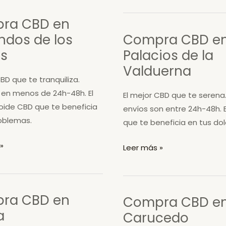
en
ra CBD en
Santa
dos de los
Compra CBD e
María
os
Palacios de la
de
la
Valduerna
BD que te tranquiliza.
Isla
 en menos de 24h-48h. El
El mejor CBD que te serena.
oide CBD que te beneficia
envíos son entre 24h-48h. 
oblemas.
que te beneficia en tus dol
»
Compra
Leer más »
CBD
en
s
Palacios
ra CBD en
Compra CBD e
de
a
Carucedo
la