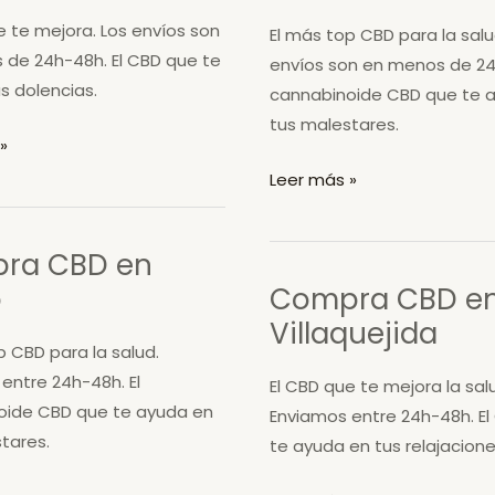
Valduerna
e te mejora. Los envíos son
El más top CBD para la salu
de 24h-48h. El CBD que te
envíos son en menos de 24
s dolencias.
cannabinoide CBD que te 
tus malestares.
»
Compra
Leer más »
CBD
en
ra CBD en
Carucedo
o
Compra CBD e
Villaquejida
p CBD para la salud.
entre 24h-48h. El
El CBD que te mejora la sal
oide CBD que te ayuda en
Enviamos entre 24h-48h. E
tares.
te ayuda en tus relajacione