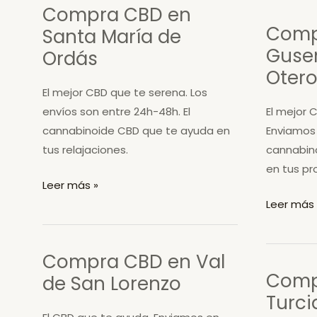
Compra CBD en
de
Laguna
Comp
Santa María de
Cabrera
de
Gusen
Negrillos
Ordás
Oter
El mejor CBD que te serena. Los
envíos son entre 24h-48h. El
El mejor C
cannabinoide CBD que te ayuda en
Enviamos
tus relajaciones.
cannabin
en tus pr
Compra
Leer más »
CBD
Compra
Leer más 
en
CBD
Santa
en
Compra CBD en Val
María
Gusendo
Comp
de San Lorenzo
de
de
Turci
Ordás
los