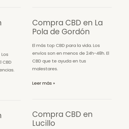
en
Corbillos
n
Compra CBD en La
de
Pola de Gordón
los
Oteros
El más top CBD para la vida. Los
envíos son en menos de 24h-48h. El
 Los
CBD que te ayuda en tus
El CBD
malestares.
encias.
Compra
Leer más »
CBD
en
La
Compra CBD en
n
Pola
Lucillo
de