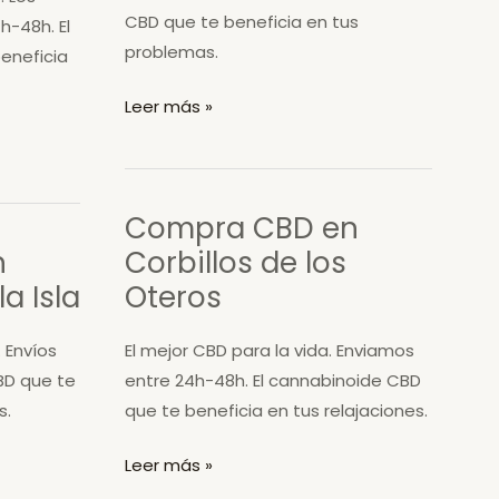
CBD que te beneficia en tus
h-48h. El
problemas.
eneficia
Compra
Leer más »
CBD
en
Villarejo
Compra CBD en
de
n
Corbillos de los
Órbigo
a Isla
Oteros
 Envíos
El mejor CBD para la vida. Enviamos
BD que te
entre 24h-48h. El cannabinoide CBD
s.
que te beneficia en tus relajaciones.
Compra
Leer más »
CBD