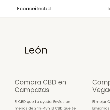
Ir
Ecoaceitecbd
al
contenido
León
Compra CBD en
Comp
Campazas
Vega
El CBD que te ayuda. Envíos en
El mejor C
menos de 24h-48h. El CBD que te
Enviamos