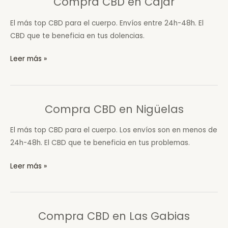
Compra CBD en Cájar
El más top CBD para el cuerpo. Envíos entre 24h-48h. El
CBD que te beneficia en tus dolencias.
Compra
Leer más »
CBD
en
Cájar
Compra CBD en Nigüelas
El más top CBD para el cuerpo. Los envíos son en menos de
24h-48h. El CBD que te beneficia en tus problemas.
Compra
Leer más »
CBD
en
Nigüelas
Compra CBD en Las Gabias