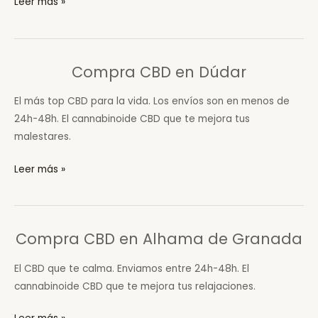
Compra
Leer más »
CBD
en
Vélez
Compra CBD en Dúdar
de
Benaudalla
El más top CBD para la vida. Los envíos son en menos de
24h-48h. El cannabinoide CBD que te mejora tus
malestares.
Compra
Leer más »
CBD
en
Dúdar
Compra CBD en Alhama de Granada
El CBD que te calma. Enviamos entre 24h-48h. El
cannabinoide CBD que te mejora tus relajaciones.
Compra