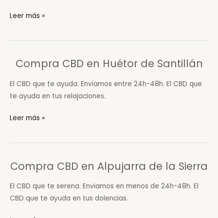
Compra
Leer más »
CBD
en
Otívar
Compra CBD en Huétor de Santillán
El CBD que te ayuda. Enviamos entre 24h-48h. El CBD que
te ayuda en tus relajaciones.
Compra
Leer más »
CBD
en
Huétor
Compra CBD en Alpujarra de la Sierra
de
Santillán
El CBD que te serena. Enviamos en menos de 24h-48h. El
CBD que te ayuda en tus dolencias.