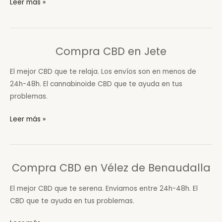
Compra
Leer más »
CBD
en
Alpujarra
Compra CBD en Jete
de
la
El mejor CBD que te relaja. Los envíos son en menos de
Sierra
24h-48h. El cannabinoide CBD que te ayuda en tus
problemas.
Compra
Leer más »
CBD
en
Jete
Compra CBD en Vélez de Benaudalla
El mejor CBD que te serena. Enviamos entre 24h-48h. El
CBD que te ayuda en tus problemas.