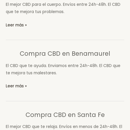
la
El mejor CBD para el cuerpo. Envíos entre 24h-48h. El CBD
Vega
que te mejora tus problemas.
Compra
Leer más »
CBD
en
Iznalloz
Compra CBD en Benamaurel
El CBD que te ayuda. Enviamos entre 24h-48h. El CBD que
te mejora tus malestares.
Compra
Leer más »
CBD
en
Benamaurel
Compra CBD en Santa Fe
El mejor CBD que te relaja. Envíos en menos de 24h-48h. El