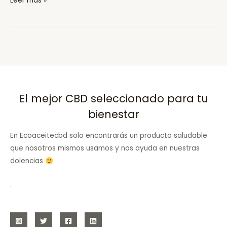
Leer más »
CBD
en
Alhama
de
Granada
El mejor CBD seleccionado para tu
bienestar
En Ecoaceitecbd solo encontrarás un producto saludable
que nosotros mismos usamos y nos ayuda en nuestras
dolencias