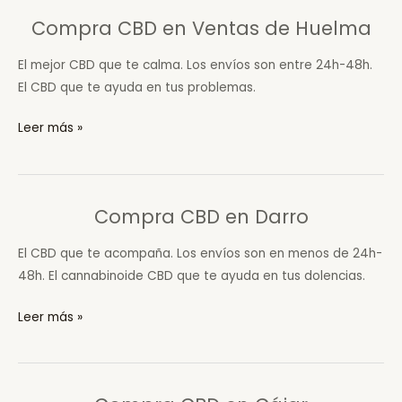
Padul
Compra CBD en Ventas de Huelma
El mejor CBD que te calma. Los envíos son entre 24h-48h.
El CBD que te ayuda en tus problemas.
Compra
Leer más »
CBD
en
Ventas
Compra CBD en Darro
de
Huelma
El CBD que te acompaña. Los envíos son en menos de 24h-
48h. El cannabinoide CBD que te ayuda en tus dolencias.
Compra
Leer más »
CBD
en
Darro