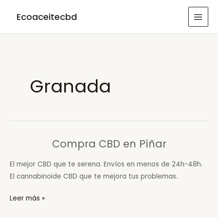
Ir
Ecoaceitecbd
al
MAI
contenido
MEN
Granada
Compra CBD en Píñar
El mejor CBD que te serena. Envíos en menos de 24h-48h.
El cannabinoide CBD que te mejora tus problemas.
Compra
Leer más »
CBD