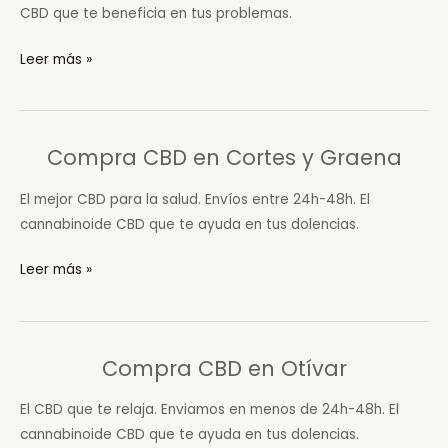
CBD que te beneficia en tus problemas.
Compra
Leer más »
CBD
en
Santa
Compra CBD en Cortes y Graena
Fe
El mejor CBD para la salud. Envíos entre 24h-48h. El
cannabinoide CBD que te ayuda en tus dolencias.
Compra
Leer más »
CBD
en
Cortes
Compra CBD en Otívar
y
Graena
El CBD que te relaja. Enviamos en menos de 24h-48h. El
cannabinoide CBD que te ayuda en tus dolencias.