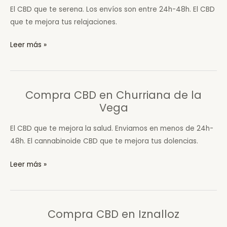
El CBD que te serena. Los envíos son entre 24h-48h. El CBD
que te mejora tus relajaciones.
Compra
Leer más »
CBD
en
Las
Compra CBD en Churriana de la
Gabias
Vega
El CBD que te mejora la salud. Enviamos en menos de 24h-
48h. El cannabinoide CBD que te mejora tus dolencias.
Compra
Leer más »
CBD
en
Churriana
Compra CBD en Iznalloz
de