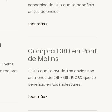
cannabinoide CBD que te beneficia
en tus dolencias.
Compra
Leer más »
CBD
en
n
Castell-
Compra CBD en Pont
Platja
de Molins
d’Aro
. Envíos
te mejora
El CBD que te ayuda. Los envíos son
en menos de 24h-48h. El CBD que te
beneficia en tus malestares.
Compra
Leer más »
CBD
en