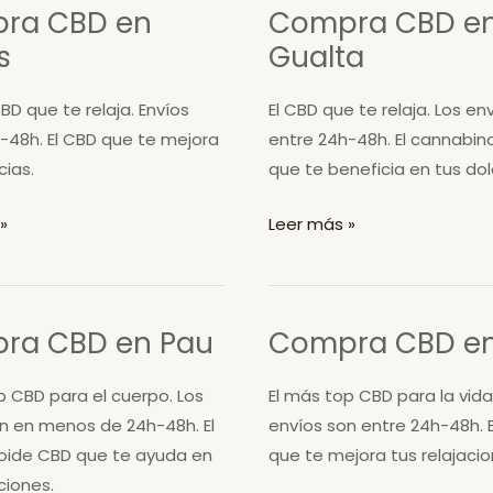
ra CBD en
Compra CBD e
s
Gualta
BD que te relaja. Envíos
El CBD que te relaja. Los en
-48h. El CBD que te mejora
entre 24h-48h. El cannabin
cias.
que te beneficia en tus dol
Compra
»
Leer más »
CBD
en
Gualta
ra CBD en Pau
Compra CBD en
p CBD para el cuerpo. Los
El más top CBD para la vida
n en menos de 24h-48h. El
envíos son entre 24h-48h. 
oide CBD que te ayuda en
que te mejora tus relajacio
ciones.