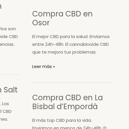
n
Pont
Compra CBD en
de
Osor
Molins
víos son
oide CBD
El mejor CBD para la salud. Enviamos
encias.
entre 24h-48h. El cannabinoide CBD
que te mejora tus problemas.
Compra
Leer más »
CBD
en
 Salt
Osor
Compra CBD en La
. Los
Bisbal d’Empordà
El CBD
nes.
El más top CBD para la vida.
Enviamos en menos de 24h-48h. El