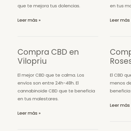
que te mejora tus dolencias.
en tus ma
Compra
Compra
Leer más »
Leer más 
CBD
CBD
en
en
Susqueda
Ogassa
Compra CBD en
Comp
Vilopriu
Rose
El mejor CBD que te calma. Los
El CBD qu
envíos son entre 24h-48h. El
menos de
cannabinoide CBD que te beneficia
beneficia
en tus malestares.
Compra
Leer más 
Compra
CBD
Leer más »
CBD
en
en
Roses