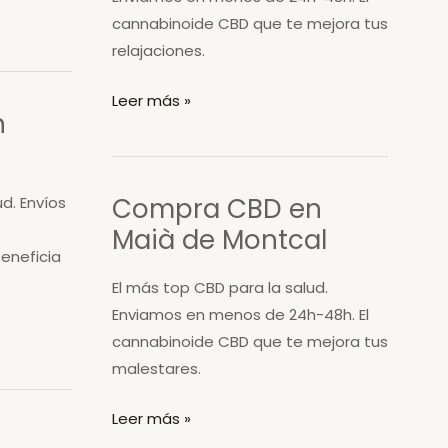
cannabinoide CBD que te mejora tus
relajaciones.
Compra
Leer más »
n
CBD
en
La
Compra CBD en
ud. Envíos
Bisbal
Maià de Montcal
d’Empordà
eneficia
El más top CBD para la salud.
Enviamos en menos de 24h-48h. El
cannabinoide CBD que te mejora tus
malestares.
Compra
Leer más »
CBD