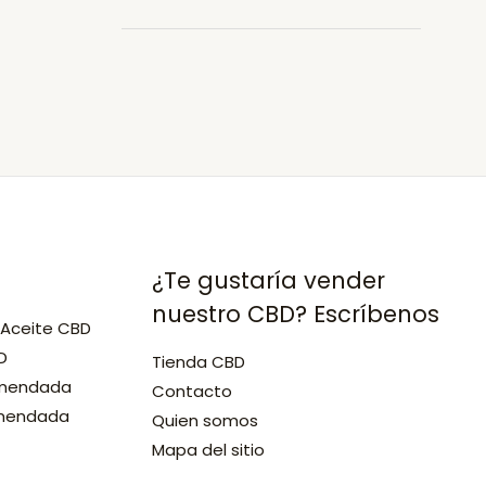
en
Maià
de
Montcal
¿Te gustaría vender
nuestro CBD? Escríbenos
 Aceite CBD
D
Tienda CBD
omendada
Contacto
omendada
Quien somos
Mapa del sitio