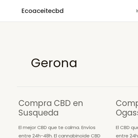
Ir
Ecoaceitecbd
al
contenido
Gerona
Compra CBD en
Comp
Susqueda
Ogas
El mejor CBD que te calma. Envíos
El CBD qu
entre 24h-48h. El cannabinoide CBD
entre 24h