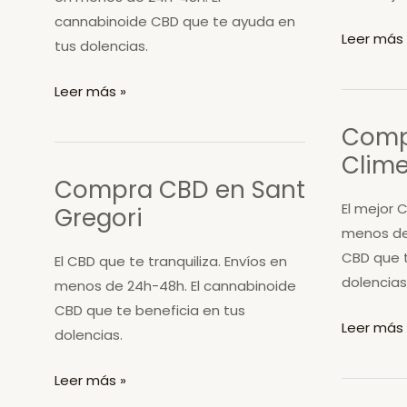
cannabinoide CBD que te ayuda en
Compra
Leer más 
tus dolencias.
CBD
en
Compra
Leer más »
Pau
CBD
Comp
en
Clim
Bellcaire
Compra CBD en Sant
d’Empordà
El mejor C
Gregori
menos de
CBD que t
El CBD que te tranquiliza. Envíos en
dolencias
menos de 24h-48h. El cannabinoide
CBD que te beneficia en tus
Compra
Leer más 
dolencias.
CBD
en
Compra
Leer más »
Sant
CBD