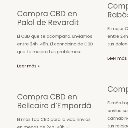
Comp
Vilopriu
Compra CBD en
Rabó
Palol de Revardit
El mejor C
El CBD que te acompaña. Enviamos
entre 24h
entre 24h-48h. El cannabinoide CBD
tus dolen
que te mejora tus problemas.
Compra
Leer más 
Compra
CBD
Leer más »
CBD
en
en
Rabós
Comp
Palol
Compra CBD en
de
El más to
Bellcaire d’Empordà
Revardit
envíos so
cannabin
El más top CBD para la vida. Envíos
tus relaja
en menos de 24h-48h. El