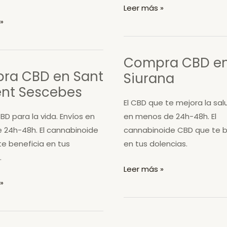
Compra
Leer más »
CBD
»
en
Salt
Compra CBD e
ra CBD en Sant
Siurana
ent Sescebes
El CBD que te mejora la sal
BD para la vida. Envíos en
en menos de 24h-48h. El
 24h-48h. El cannabinoide
cannabinoide CBD que te b
e beneficia en tus
en tus dolencias.
.
Compra
Leer más »
CBD
»
en
Siurana