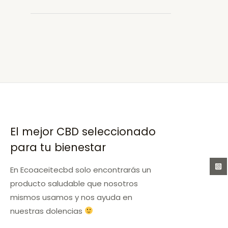
Climent
en
Sescebe
Sant
Gregori
El mejor CBD seleccionado
para tu bienestar
En Ecoaceitecbd solo encontrarás un
producto saludable que nosotros
mismos usamos y nos ayuda en
nuestras dolencias