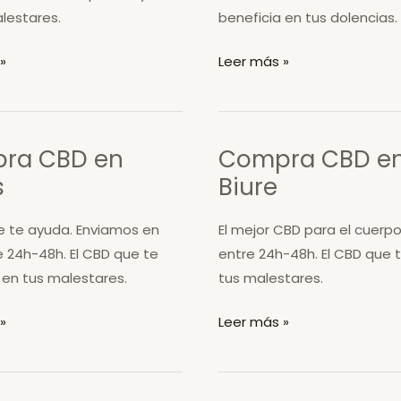
lestares.
beneficia en tus dolencias.
Compra
»
Leer más »
CBD
en
Mont-
ra CBD en
Compra CBD e
ras
s
Biure
e te ayuda. Enviamos en
El mejor CBD para el cuerpo
 24h-48h. El CBD que te
entre 24h-48h. El CBD que 
 en tus malestares.
tus malestares.
Compra
»
Leer más »
CBD
en
Biure