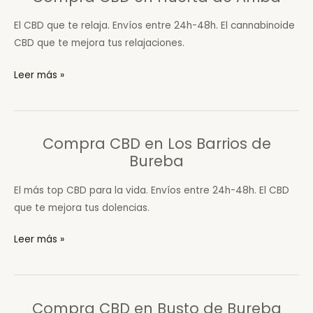
los
El CBD que te relaja. Envíos entre 24h-48h. El cannabinoide
Moros
CBD que te mejora tus relajaciones.
Compra
Leer más »
CBD
en
Huerta
Compra CBD en Los Barrios de
de
Bureba
Arriba
El más top CBD para la vida. Envíos entre 24h-48h. El CBD
que te mejora tus dolencias.
Compra
Leer más »
CBD
en
Los
Compra CBD en Busto de Bureba
Barrios