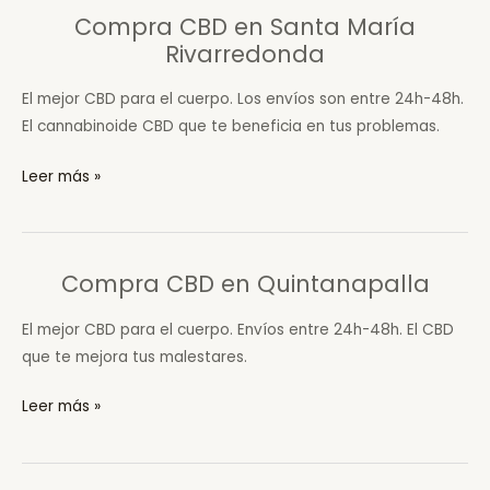
Ameyugo
Compra CBD en Santa María
Rivarredonda
El mejor CBD para el cuerpo. Los envíos son entre 24h-48h.
El cannabinoide CBD que te beneficia en tus problemas.
Compra
Leer más »
CBD
en
Santa
Compra CBD en Quintanapalla
María
Rivarredonda
El mejor CBD para el cuerpo. Envíos entre 24h-48h. El CBD
que te mejora tus malestares.
Compra
Leer más »
CBD
en
Quintanapalla