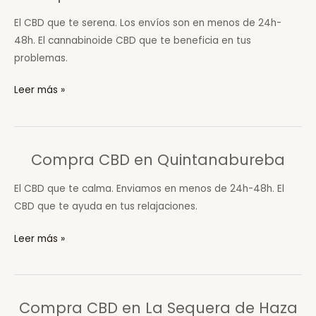
de
El CBD que te serena. Los envíos son en menos de 24h-
la
48h. El cannabinoide CBD que te beneficia en tus
Salceda
problemas.
Compra
Leer más »
CBD
en
Salinillas
Compra CBD en Quintanabureba
de
Bureba
El CBD que te calma. Enviamos en menos de 24h-48h. El
CBD que te ayuda en tus relajaciones.
Compra
Leer más »
CBD
en
Quintanabureba
Compra CBD en La Sequera de Haza