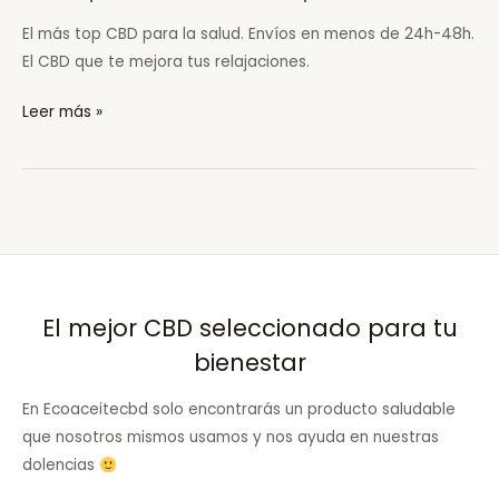
El más top CBD para la salud. Envíos en menos de 24h-48h.
El CBD que te mejora tus relajaciones.
Compra
Leer más »
CBD
en
La
Sequera
de
Haza
El mejor CBD seleccionado para tu
bienestar
En Ecoaceitecbd solo encontrarás un producto saludable
que nosotros mismos usamos y nos ayuda en nuestras
dolencias