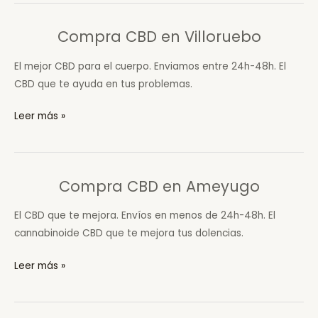
en
Anguix
Compra CBD en Villoruebo
El mejor CBD para el cuerpo. Enviamos entre 24h-48h. El
CBD que te ayuda en tus problemas.
Compra
Leer más »
CBD
en
Villoruebo
Compra CBD en Ameyugo
El CBD que te mejora. Envíos en menos de 24h-48h. El
cannabinoide CBD que te mejora tus dolencias.
Compra
Leer más »
CBD
en