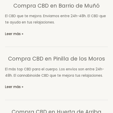
Compra CBD en Barrio de Muñó
El CBD que te mejora. Enviamos entre 24h-48h. El CBD que
te ayuda en tus relajaciones.
Compra
Leer más »
CBD
en
Barrio
Compra CBD en Pinilla de los Moros
de
Muñó
El más top CBD para el cuerpo. Los envíos son entre 24h-
48h. El cannabinoide CBD que te mejora tus relajaciones.
Compra
Leer más »
CBD
en
Pinilla
Compra CBD en Huerta de Arriba
de