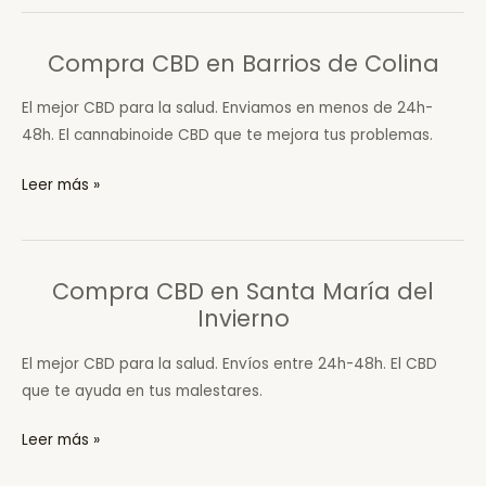
en
Tordómar
Compra CBD en Barrios de Colina
El mejor CBD para la salud. Enviamos en menos de 24h-
48h. El cannabinoide CBD que te mejora tus problemas.
Compra
Leer más »
CBD
en
Barrios
Compra CBD en Santa María del
de
Invierno
Colina
El mejor CBD para la salud. Envíos entre 24h-48h. El CBD
que te ayuda en tus malestares.
Compra
Leer más »
CBD