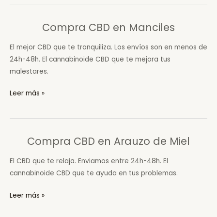
en
Santa
Compra CBD en Manciles
María
del
El mejor CBD que te tranquiliza. Los envíos son en menos de
Invierno
24h-48h. El cannabinoide CBD que te mejora tus
malestares.
Compra
Leer más »
CBD
en
Manciles
Compra CBD en Arauzo de Miel
El CBD que te relaja. Enviamos entre 24h-48h. El
cannabinoide CBD que te ayuda en tus problemas.
Compra
Leer más »
CBD