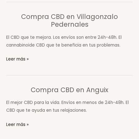
en
Arauzo
Compra CBD en Villagonzalo
de
Pedernales
Miel
El CBD que te mejora. Los envíos son entre 24h-48h. El
cannabinoide CBD que te beneficia en tus problemas.
Compra
Leer más »
CBD
en
Villagonzalo
Compra CBD en Anguix
Pedernales
El mejor CBD para la vida. Envíos en menos de 24h-48h. El
CBD que te ayuda en tus relajaciones.
Compra
Leer más »
CBD