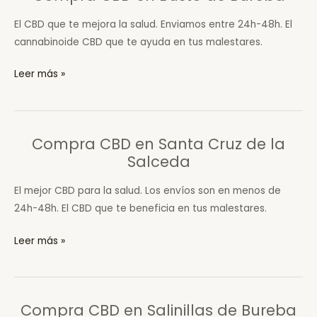
de
El CBD que te mejora la salud. Enviamos entre 24h-48h. El
Bureba
cannabinoide CBD que te ayuda en tus malestares.
Compra
Leer más »
CBD
en
Busto
Compra CBD en Santa Cruz de la
de
Salceda
Bureba
El mejor CBD para la salud. Los envíos son en menos de
24h-48h. El CBD que te beneficia en tus malestares.
Compra
Leer más »
CBD
en
Santa
Compra CBD en Salinillas de Bureba
Cruz