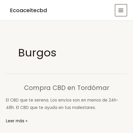
Ir
Ecoaceitecbd
al
MAI
contenido
MEN
Burgos
Compra CBD en Tordómar
El CBD que te serena. Los envíos son en menos de 24h-
48h. El CBD que te ayuda en tus malestares.
Compra
Leer más »
CBD