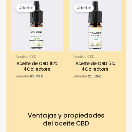
¡Oferta!
¡Oferta!
Aceites CBD
Aceites CBD
Aceite de CBD 15%
Aceite de CBD 5%
4Collectors
4Collectors
Original
Current
Original
Current
73.00
€
69.49
€
33.00
€
29.89
€
price
price
price
price
was:
is:
was:
is:
73.00€.
69.49€.
33.00€.
29.89€.
Ventajas y propiedades
del aceite CBD