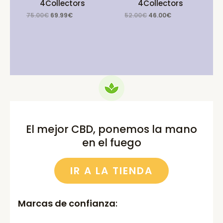
4Collectors
4Collectors
Original
Current
Original
Current
75.00
€
69.99
€
52.00
€
46.00
€
price
price
price
price
was:
is:
was:
is:
75.00€.
69.99€.
52.00€.
46.00€.
El mejor CBD, ponemos la mano
en el fuego
IR A LA TIENDA
Marcas de confianza
: