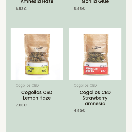
Amnesia Haze
Gorilla Glue
6.53
€
5.45
€
Cogollos CBD
Cogollos CBD
Cogollos CBD
Cogollos CBD
Lemon Haze
Strawberry
amnesia
7.08
€
4.90
€