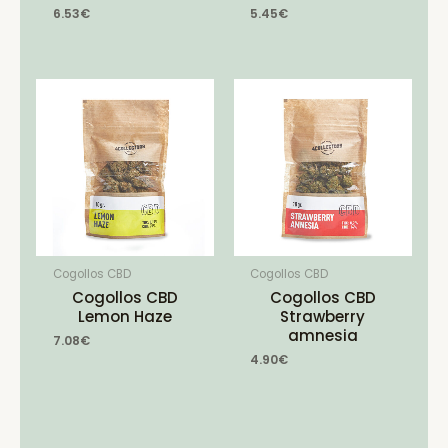
6.53
€
5.45
€
Cogollos CBD
Cogollos CBD
Cogollos CBD
Cogollos CBD
Lemon Haze
Strawberry
amnesia
7.08
€
4.90
€