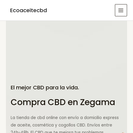
Ir
Ecoaceitecbd
al
MAI
contenido
MEN
El mejor CBD para la vida.
Compra CBD en Zegama
La tienda de cbd online con envío a domicilio express
de aceite, cosmética y cogollos CBD. Envíos entre
24h-48h. El CBD que te mejora tus problemas.