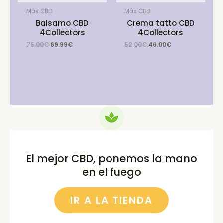
Más CBD
Más CBD
Balsamo CBD
Crema tatto CBD
4Collectors
4Collectors
Original
Current
Original
Current
75.00
€
69.99
€
52.00
€
46.00
€
price
price
price
price
was:
is:
was:
is:
75.00€.
69.99€.
52.00€.
46.00€.
El mejor CBD, ponemos la mano
en el fuego
IR A LA TIENDA