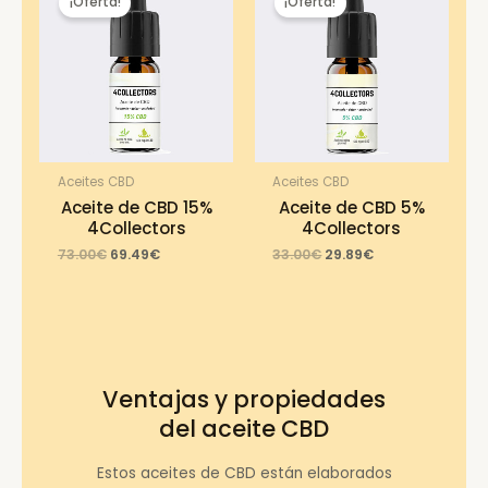
¡Oferta!
¡Oferta!
Aceites CBD
Aceites CBD
Aceite de CBD 15%
Aceite de CBD 5%
4Collectors
4Collectors
Original
Current
Original
Current
73.00
€
69.49
€
33.00
€
29.89
€
price
price
price
price
was:
is:
was:
is:
73.00€.
69.49€.
33.00€.
29.89€.
Ventajas y propiedades
del aceite CBD
Estos aceites de CBD están elaborados