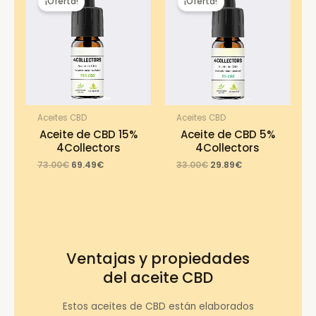
¡Oferta!
¡Oferta!
Aceites CBD
Aceites CBD
Aceite de CBD 15%
Aceite de CBD 5%
4Collectors
4Collectors
Original
Current
Original
Current
73.00
€
69.49
€
33.00
€
29.89
€
price
price
price
price
was:
is:
was:
is:
73.00€.
69.49€.
33.00€.
29.89€.
Ventajas y propiedades
del aceite CBD
Estos aceites de CBD están elaborados