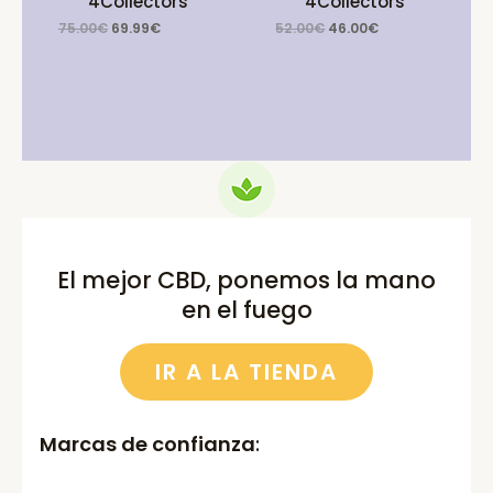
4Collectors
4Collectors
Original
Current
Original
Current
75.00
€
69.99
€
52.00
€
46.00
€
price
price
price
price
was:
is:
was:
is:
75.00€.
69.99€.
52.00€.
46.00€.
El mejor CBD, ponemos la mano
en el fuego
IR A LA TIENDA
Marcas de confianza
: