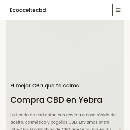
Ir
Ecoaceitecbd
al
MAI
contenido
MEN
El mejor CBD que te calma.
Compra CBD en Yebra
La tienda de cbd online con envío a a casa rápido de
aceite, cosmética y cogollos CBD. Enviamos entre
24h-48h. El cannabinoide CBD que te ayuda en tus