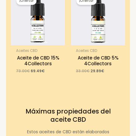
¡Oferta!
¡Oferta!
Aceites CBD
Aceites CBD
Aceite de CBD 15%
Aceite de CBD 5%
4Collectors
4Collectors
Original
Current
Original
Current
73.00
€
69.49
€
33.00
€
29.89
€
price
price
price
price
was:
is:
was:
is:
73.00€.
69.49€.
33.00€.
29.89€.
Máximas propiedades del
aceite CBD
Estos aceites de CBD están elaborados