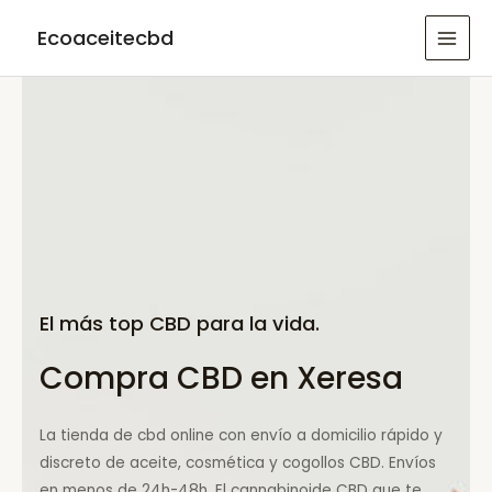
Ir
Ecoaceitecbd
al
MAI
contenido
MEN
El más top CBD para la vida.
Compra CBD en Xeresa
La tienda de cbd online con envío a domicilio rápido y
discreto de aceite, cosmética y cogollos CBD. Envíos
en menos de 24h-48h. El cannabinoide CBD que te