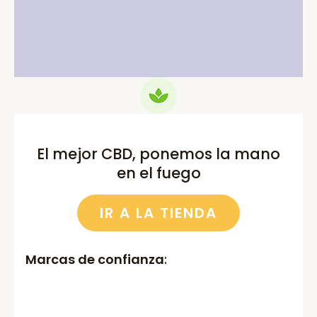
price
price
price
price
was:
is:
was:
is:
75.00€.
69.99€.
52.00€.
46.00€.
El mejor CBD, ponemos la mano
en el fuego
IR A LA TIENDA
Marcas de confianza
: