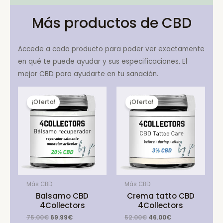
Más productos de CBD
Accede a cada producto para poder ver exactamente
en qué te puede ayudar y sus especificaciones. El
mejor CBD para ayudarte en tu sanación.
¡Oferta!
¡Oferta!
Más CBD
Más CBD
Balsamo CBD
Crema tatto CBD
4Collectors
4Collectors
Original
Current
Original
Current
75.00
€
69.99
€
52.00
€
46.00
€