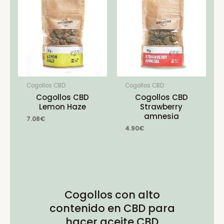
Cogollos CBD
Cogollos CBD
Cogollos CBD
Cogollos CBD
Lemon Haze
Strawberry
amnesia
7.08
€
4.90
€
Cogollos con alto
contenido en CBD para
hacer aceite CBD