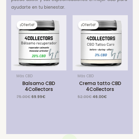
ayudarte en tu bienestar.
¡Oferta!
¡Oferta!
Más CBD
Más CBD
Balsamo CBD
Crema tatto CBD
4Collectors
4Collectors
Original
Current
Original
Current
75.00
€
69.99
€
52.00
€
46.00
€
price
price
price
price
was:
is:
was:
is:
75.00€.
69.99€.
52.00€.
46.00€.