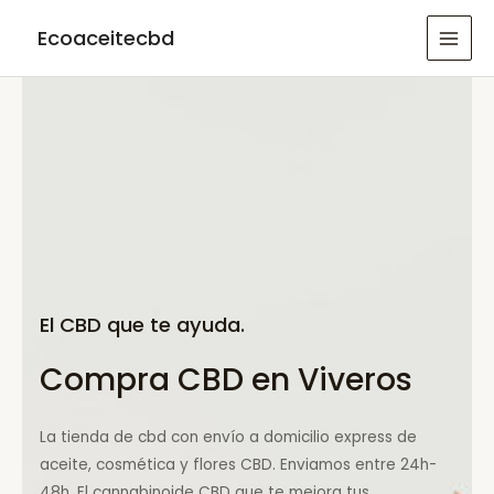
Ir
Ecoaceitecbd
al
MAI
contenido
MEN
El CBD que te ayuda.
Compra CBD en Viveros
La tienda de cbd con envío a domicilio express de
aceite, cosmética y flores CBD. Enviamos entre 24h-
48h. El cannabinoide CBD que te mejora tus