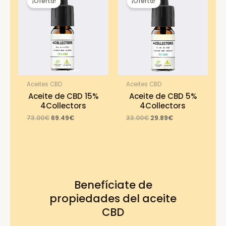
¡Oferta!
¡Oferta!
Aceites CBD
Aceites CBD
Aceite de CBD 15%
Aceite de CBD 5%
4Collectors
4Collectors
Original
Current
Original
Current
73.00
€
69.49
€
33.00
€
29.89
€
price
price
price
price
was:
is:
was:
is:
73.00€.
69.49€.
33.00€.
29.89€.
Benefíciate de
propiedades del aceite
CBD