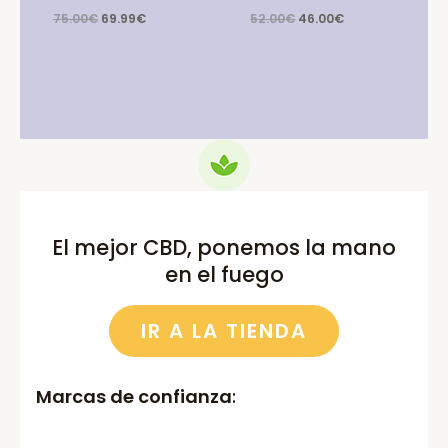
Original
Current
Original
Current
75.00
€
69.99
€
52.00
€
46.00
€
price
price
price
price
was:
is:
was:
is:
75.00€.
69.99€.
52.00€.
46.00€.
El mejor CBD, ponemos la mano
en el fuego
IR A LA TIENDA
Marcas de confianza
: