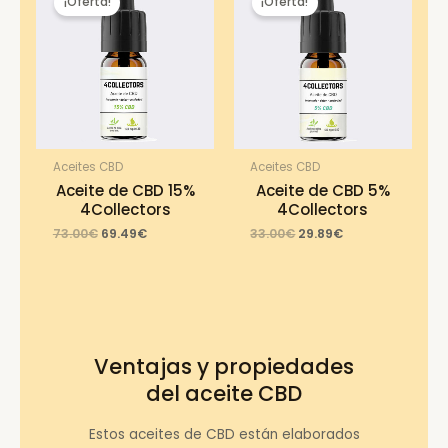
¡Oferta!
¡Oferta!
Aceites CBD
Aceites CBD
Aceite de CBD 15%
Aceite de CBD 5%
4Collectors
4Collectors
Original
Current
Original
Current
73.00
€
69.49
€
33.00
€
29.89
€
price
price
price
price
was:
is:
was:
is:
73.00€.
69.49€.
33.00€.
29.89€.
Ventajas y propiedades
del aceite CBD
Estos aceites de CBD están elaborados