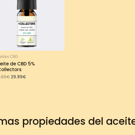
eites CBD
eite de CBD 5%
ollectors
Original
Current
.00
€
29.89
€
price
price
was:
is:
33.00€.
29.89€.
mas propiedades del aceit