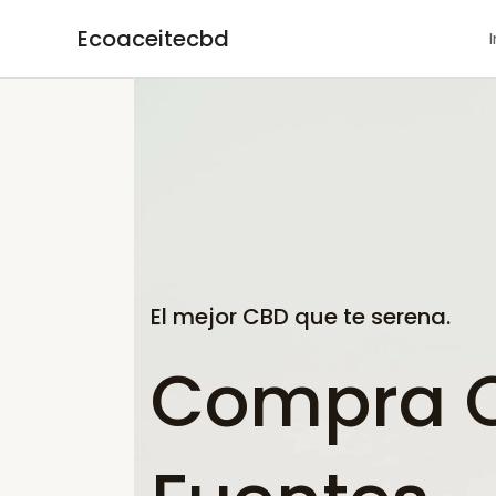
Ir
Ecoaceitecbd
al
contenido
El mejor CBD que te serena.
Compra CB