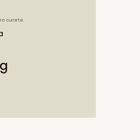
a curarte.
a
bg