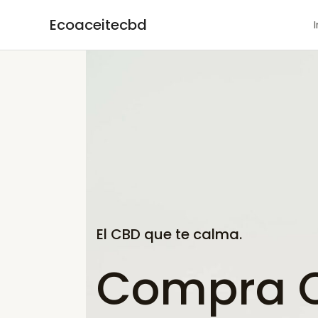
Ir
Ecoaceitecbd
al
contenido
El CBD que te calma.
Compra C