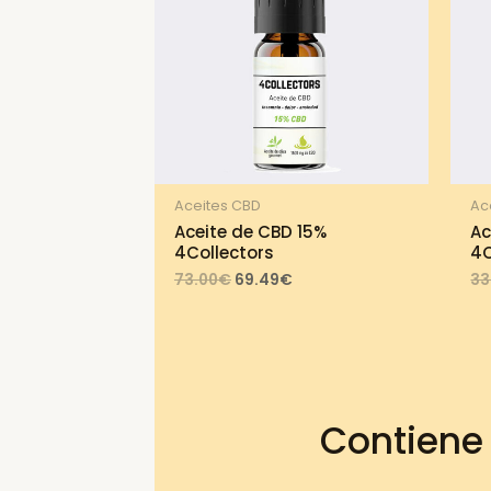
Aceites CBD
Ac
Aceite de CBD 15%
Ac
4Collectors
4C
Original
Current
73.00
€
69.49
€
33
price
price
was:
is:
73.00€.
69.49€.
Contiene