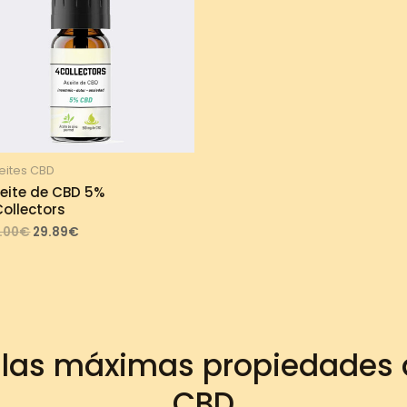
eites CBD
eite de CBD 5%
ollectors
Original
Current
.00
€
29.89
€
price
price
was:
is:
33.00€.
29.89€.
 las máximas propiedades d
CBD