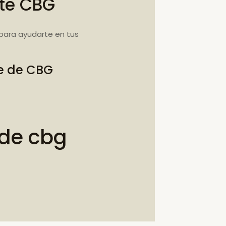
ite CBG
para ayudarte en tus
te de CBG
 de cbg