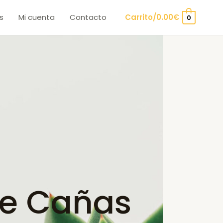
s
Mi cuenta
Contacto
Carrito/
0.00
€
0
de Cañas