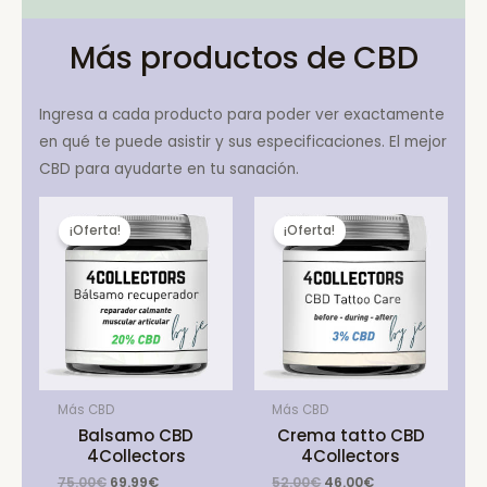
Más productos de CBD
Ingresa a cada producto para poder ver exactamente
en qué te puede asistir y sus especificaciones. El mejor
CBD para ayudarte en tu sanación.
¡Oferta!
¡Oferta!
Más CBD
Más CBD
Balsamo CBD
Crema tatto CBD
4Collectors
4Collectors
Original
Current
Original
Current
75.00
€
69.99
€
52.00
€
46.00
€