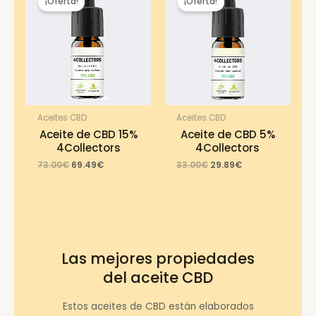
¡Oferta!
¡Oferta!
Aceites CBD
Aceites CBD
Aceite de CBD 15%
Aceite de CBD 5%
4Collectors
4Collectors
Original
Current
Original
Current
73.00
€
69.49
€
33.00
€
29.89
€
price
price
price
price
was:
is:
was:
is:
73.00€.
69.49€.
33.00€.
29.89€.
Las mejores propiedades
del aceite CBD
Estos aceites de CBD están elaborados