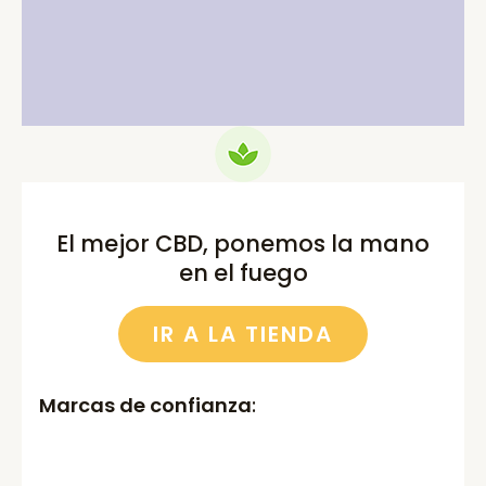
price
price
price
price
was:
is:
was:
is:
75.00€.
69.99€.
52.00€.
46.00€.
El mejor CBD, ponemos la mano
en el fuego
IR A LA TIENDA
Marcas de confianza
: