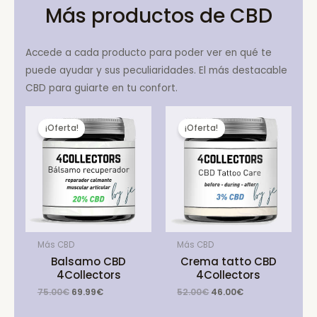
Más productos de CBD
Accede a cada producto para poder ver en qué te
puede ayudar y sus peculiaridades. El más destacable
CBD para guiarte en tu confort.
¡Oferta!
¡Oferta!
Más CBD
Más CBD
Balsamo CBD
Crema tatto CBD
4Collectors
4Collectors
Original
Current
Original
Current
75.00
€
69.99
€
52.00
€
46.00
€
price
price
price
price
was:
is:
was:
is: