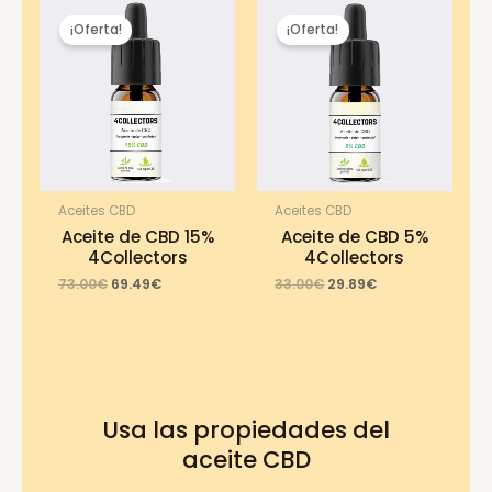
¡Oferta!
¡Oferta!
Aceites CBD
Aceites CBD
Aceite de CBD 15%
Aceite de CBD 5%
4Collectors
4Collectors
Original
Current
Original
Current
73.00
€
69.49
€
33.00
€
29.89
€
price
price
price
price
was:
is:
was:
is:
73.00€.
69.49€.
33.00€.
29.89€.
Usa las propiedades del
aceite CBD