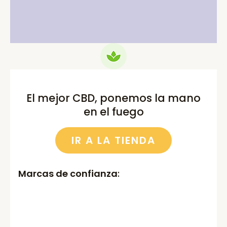
75.00€.
69.99€.
52.00€.
46.00€.
El mejor CBD, ponemos la mano
en el fuego
IR A LA TIENDA
Marcas de confianza
: