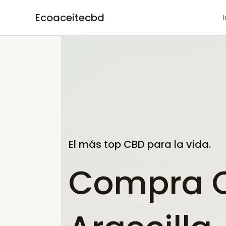
Ir
Ecoaceitecbd
al
contenido
El más top CBD para la vida.
Compra C