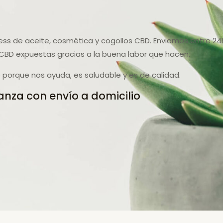
ess de aceite, cosmética y cogollos CBD. Enviamos entre 24
CBD expuestas gracias a la buena labor que hacen.
porque nos ayuda, es saludable y es de calidad.
anza con envío a domicilio