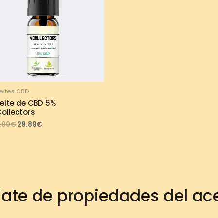
eites CBD
eite de CBD 5%
ollectors
Original
Current
.00
€
29.89
€
price
price
was:
is:
33.00€.
29.89€.
iate de propiedades del ac