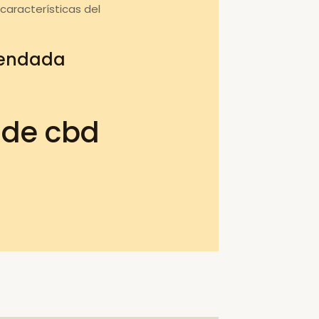
aracterísticas del
mendada
 de cbd