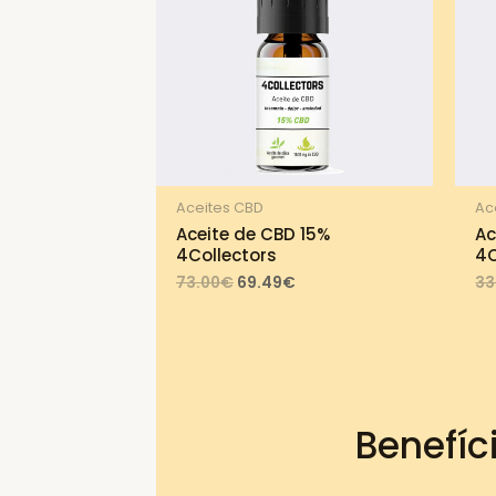
Aceites CBD
Ac
Aceite de CBD 15%
Ac
4Collectors
4C
Original
Current
73.00
€
69.49
€
33
price
price
was:
is:
73.00€.
69.49€.
Benefíc