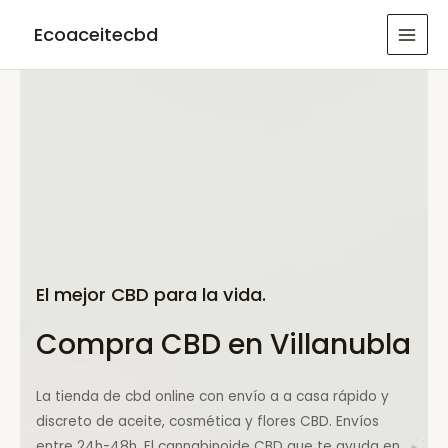
Ir
Ecoaceitecbd
al
MAI
contenido
MEN
El mejor CBD para la vida.
Compra CBD en Villanubla
La tienda de cbd online con envío a a casa rápido y
discreto de aceite, cosmética y flores CBD. Envíos
entre 24h-48h. El cannabinoide CBD que te ayuda en