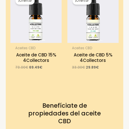
¡Oferta!
¡Oferta!
Aceites CBD
Aceites CBD
Aceite de CBD 15%
Aceite de CBD 5%
4Collectors
4Collectors
Original
Current
Original
Current
73.00
€
69.49
€
33.00
€
29.89
€
price
price
price
price
was:
is:
was:
is:
73.00€.
69.49€.
33.00€.
29.89€.
Benefíciate de
propiedades del aceite
CBD