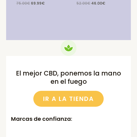
Original
Current
Original
Current
75.00
€
69.99
€
52.00
€
46.00
€
price
price
price
price
was:
is:
was:
is:
75.00€.
69.99€.
52.00€.
46.00€.
El mejor CBD, ponemos la mano
en el fuego
IR A LA TIENDA
Marcas de confianza
: