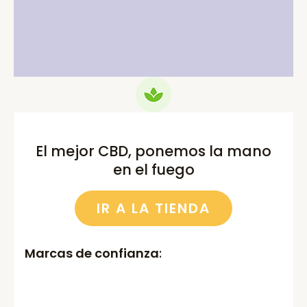
price
price
price
price
was:
is:
was:
is:
75.00€.
69.99€.
52.00€.
46.00€.
El mejor CBD, ponemos la mano
en el fuego
IR A LA TIENDA
Marcas de confianza
: