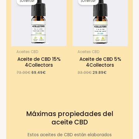
¡Oferta!
¡Oferta!
Aceites CBD
Aceites CBD
Aceite de CBD 15%
Aceite de CBD 5%
4Collectors
4Collectors
Original
Current
Original
Current
73.00
€
69.49
€
33.00
€
29.89
€
price
price
price
price
was:
is:
was:
is:
73.00€.
69.49€.
33.00€.
29.89€.
Máximas propiedades del
aceite CBD
Estos aceites de CBD están elaborados