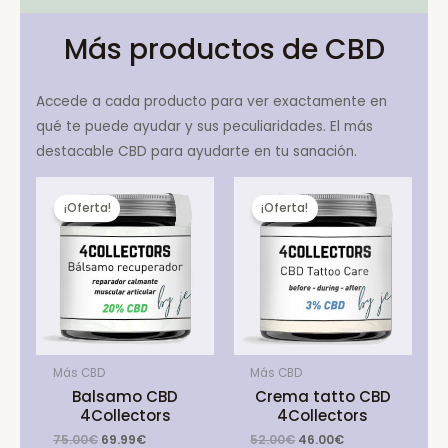
Más productos de CBD
Accede a cada producto para ver exactamente en
qué te puede ayudar y sus peculiaridades. El más
destacable CBD para ayudarte en tu sanación.
¡Oferta!
¡Oferta!
Más CBD
Más CBD
Balsamo CBD
Crema tatto CBD
4Collectors
4Collectors
Original
Current
Original
Current
75.00
€
69.99
€
52.00
€
46.00
€