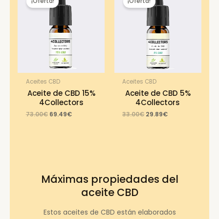
¡Oferta!
¡Oferta!
Aceites CBD
Aceites CBD
Aceite de CBD 15%
Aceite de CBD 5%
4Collectors
4Collectors
Original
Current
Original
Current
73.00
€
69.49
€
33.00
€
29.89
€
price
price
price
price
was:
is:
was:
is:
73.00€.
69.49€.
33.00€.
29.89€.
Máximas propiedades del
aceite CBD
Estos aceites de CBD están elaborados