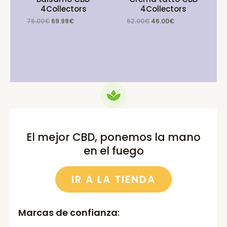
4Collectors
4Collectors
Original
Current
Original
Current
75.00
€
69.99
€
52.00
€
46.00
€
price
price
price
price
was:
is:
was:
is:
75.00€.
69.99€.
52.00€.
46.00€.
El mejor CBD, ponemos la mano
en el fuego
IR A LA TIENDA
Marcas de confianza
: