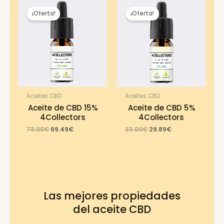
¡Oferta!
¡Oferta!
Aceites CBD
Aceites CBD
Aceite de CBD 15%
Aceite de CBD 5%
4Collectors
4Collectors
Original
Current
Original
Current
73.00
€
69.49
€
33.00
€
29.89
€
price
price
price
price
was:
is:
was:
is:
73.00€.
69.49€.
33.00€.
29.89€.
Las mejores propiedades
del aceite CBD