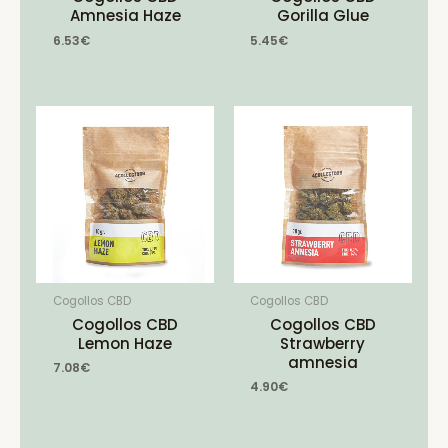
Amnesia Haze
Gorilla Glue
6.53
€
5.45
€
Cogollos CBD
Cogollos CBD
Cogollos CBD
Cogollos CBD
Lemon Haze
Strawberry
amnesia
7.08
€
4.90
€