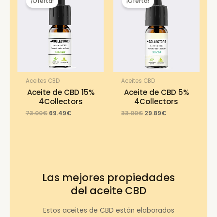
¡Oferta!
¡Oferta!
Aceites CBD
Aceites CBD
Aceite de CBD 15%
Aceite de CBD 5%
4Collectors
4Collectors
Original
Current
Original
Current
73.00
€
69.49
€
33.00
€
29.89
€
price
price
price
price
was:
is:
was:
is:
73.00€.
69.49€.
33.00€.
29.89€.
Las mejores propiedades
del aceite CBD
Estos aceites de CBD están elaborados