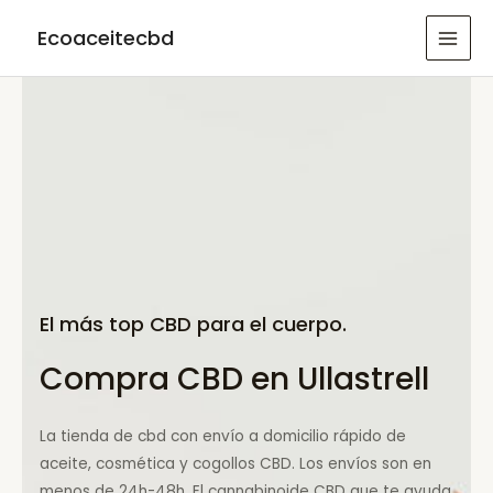
Ir
Ecoaceitecbd
al
MAI
contenido
MEN
El más top CBD para el cuerpo.
Compra CBD en Ullastrell
La tienda de cbd con envío a domicilio rápido de
aceite, cosmética y cogollos CBD. Los envíos son en
menos de 24h-48h. El cannabinoide CBD que te ayuda