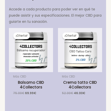
Accede a cada producto para poder ver en qué te
puede asistir y sus especificaciones. El mejor CBD para
guiarte en tu sanación.
¡Oferta!
¡Oferta!
Más CBD
Más CBD
Balsamo CBD
Crema tatto CBD
4Collectors
4Collectors
Original
Current
Original
Current
75.00
€
69.99
€
52.00
€
46.00
€
price
price
price
price
was:
is:
was:
is:
75.00€.
69.99€.
52.00€.
46.00€.