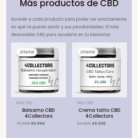
Más productos de CBD
Accede a cada producto para poder ver exactamente
en qué te puede asistir y sus peculiaridades. El más
destacable CBD para ayudarte en tu bienestar.
¡Oferta!
¡Oferta!
Más CBD
Más CBD
Balsamo CBD
Crema tatto CBD
4Collectors
4Collectors
Original
Current
Original
Current
75.00
€
69.99
€
52.00
€
46.00
€
price
price
price
price
was:
is:
was:
is:
75.00€.
69.99€.
52.00€.
46.00€.