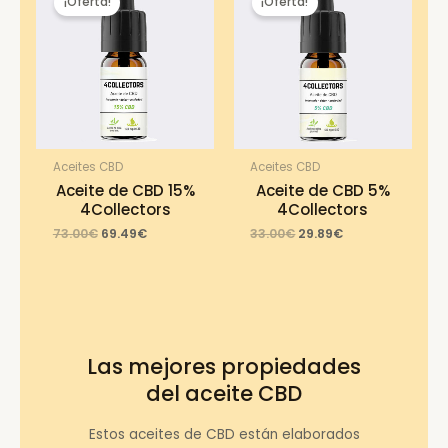
¡Oferta!
¡Oferta!
Aceites CBD
Aceites CBD
Aceite de CBD 15%
Aceite de CBD 5%
4Collectors
4Collectors
Original
Current
Original
Current
73.00
€
69.49
€
33.00
€
29.89
€
price
price
price
price
was:
is:
was:
is:
73.00€.
69.49€.
33.00€.
29.89€.
Las mejores propiedades
del aceite CBD
Estos aceites de CBD están elaborados