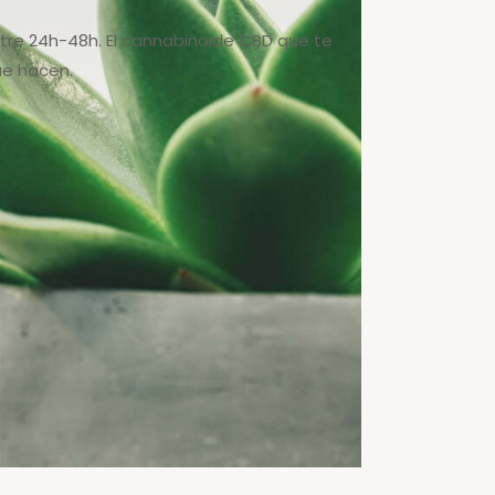
ntre 24h-48h. El cannabinoide CBD que te
ue hacen.