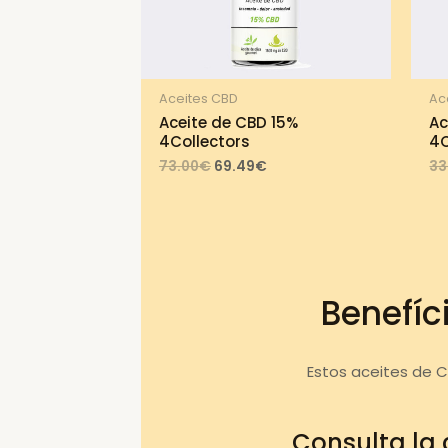
Aceites CBD
Ac
Aceite de CBD 15%
Ac
4Collectors
4C
Original
Current
73.00
€
69.49
€
33
price
price
was:
is:
73.00€.
69.49€.
Benefíc
Estos aceites de 
Consulta la