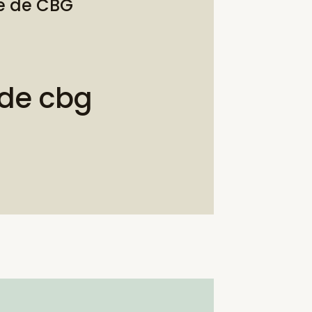
te de CBG
 de cbg