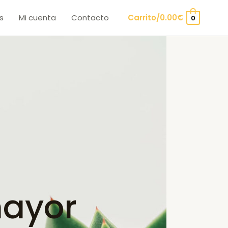
s
Mi cuenta
Contacto
Carrito/
0.00
€
0
ayor