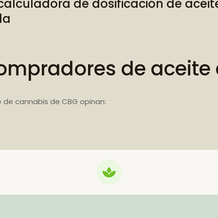
calculadora de dosificación de acei
da
ompradores de aceite
e de cannabis de CBG opinan: