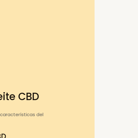
eite CBD
aracterísticas del
BD