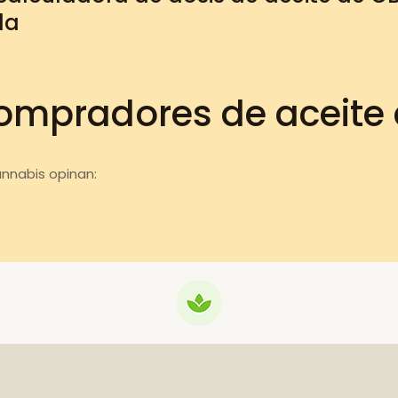
da
ompradores de aceite
annabis opinan: