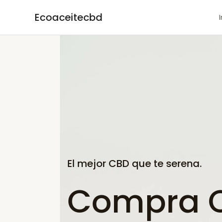
Ir
Ecoaceitecbd
al
contenido
El mejor CBD que te serena.
Compra C