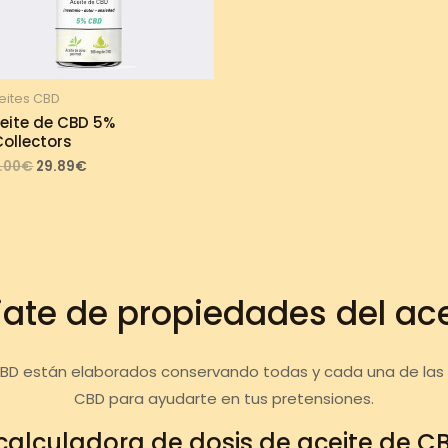
eites CBD
eite de CBD 5%
ollectors
Original
Current
.00
€
29.89
€
price
price
was:
is:
33.00€.
29.89€.
iate de propiedades del ac
CBD están elaborados conservando todas y cada una de las c
CBD para ayudarte en tus pretensiones.
calculadora de dosis de aceite de C