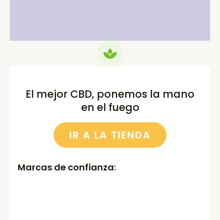
75.00€.
69.99€.
52.00€.
46.00€.
El mejor CBD, ponemos la mano
en el fuego
IR A LA TIENDA
Marcas de confianza
: