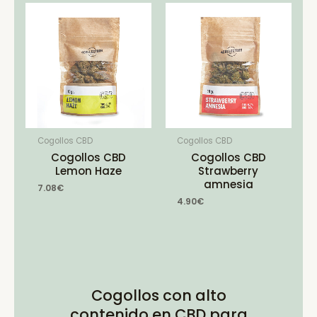
Cogollos CBD
Cogollos CBD
Cogollos CBD
Cogollos CBD
Lemon Haze
Strawberry
amnesia
7.08
€
4.90
€
Cogollos con alto
contenido en CBD para