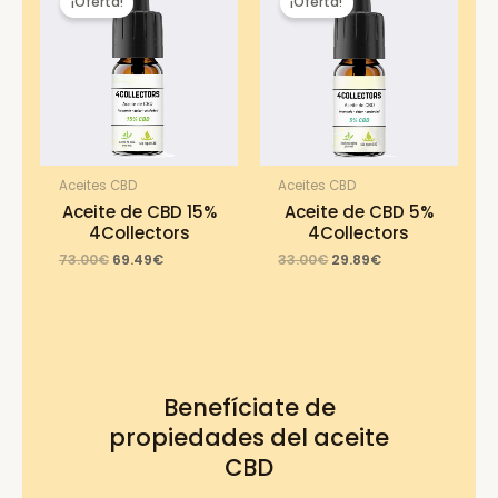
¡Oferta!
¡Oferta!
Aceites CBD
Aceites CBD
Aceite de CBD 15%
Aceite de CBD 5%
4Collectors
4Collectors
Original
Current
Original
Current
73.00
€
69.49
€
33.00
€
29.89
€
price
price
price
price
was:
is:
was:
is:
73.00€.
69.49€.
33.00€.
29.89€.
Benefíciate de
propiedades del aceite
CBD