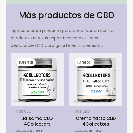
Más productos de CBD
Ingresa a cada producto para poder ver en qué te
puede asistir y sus especificaciones. El más
destacable CBD para guiarte en tu bienestar.
¡Oferta!
¡Oferta!
Más CBD
Más CBD
Balsamo CBD
Crema tatto CBD
4Collectors
4Collectors
Original
Current
Original
Current
75.00
€
69.99
€
52.00
€
46.00
€