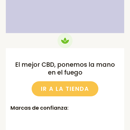
price
price
price
price
was:
is:
was:
is:
75.00€.
69.99€.
52.00€.
46.00€.
El mejor CBD, ponemos la mano
en el fuego
IR A LA TIENDA
Marcas de confianza
: