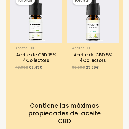
¡Oferta!
¡Oferta!
Aceites CBD
Aceites CBD
Aceite de CBD 15%
Aceite de CBD 5%
4Collectors
4Collectors
Original
Current
Original
Current
73.00
€
69.49
€
33.00
€
29.89
€
price
price
price
price
was:
is:
was:
is:
73.00€.
69.49€.
33.00€.
29.89€.
Contiene las máximas
propiedades del aceite
CBD