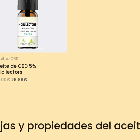
eites CBD
eite de CBD 5%
ollectors
Original
Current
.00
€
29.89
€
price
price
was:
is:
33.00€.
29.89€.
jas y propiedades del acei