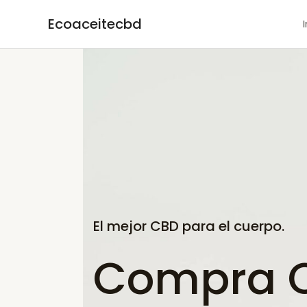
Ir
Ecoaceitecbd
al
contenido
El mejor CBD para el cuerpo.
Compra C