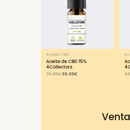
Aceites CBD
Ac
Aceite de CBD 15%
Ac
4Collectors
4C
Original
Current
73.00
€
69.49
€
33
price
price
was:
is:
73.00€.
69.49€.
Venta