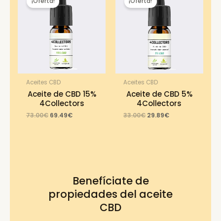
¡Oferta!
¡Oferta!
Aceites CBD
Aceites CBD
Aceite de CBD 15%
Aceite de CBD 5%
4Collectors
4Collectors
Original
Current
Original
Current
73.00
€
69.49
€
33.00
€
29.89
€
price
price
price
price
was:
is:
was:
is:
73.00€.
69.49€.
33.00€.
29.89€.
Benefíciate de
propiedades del aceite
CBD