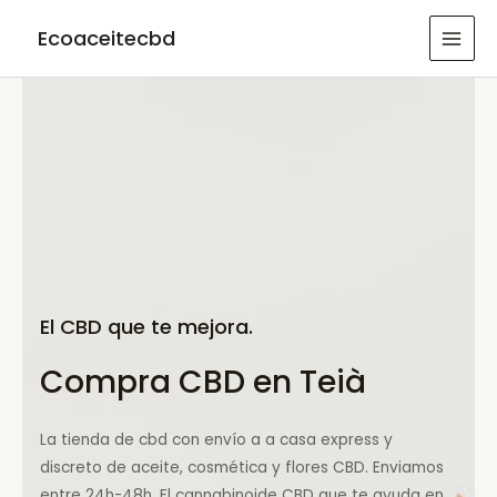
Ir
Ecoaceitecbd
al
MAI
contenido
MEN
El CBD que te mejora.
Compra CBD en Teià
La tienda de cbd con envío a a casa express y
discreto de aceite, cosmética y flores CBD. Enviamos
entre 24h-48h. El cannabinoide CBD que te ayuda en