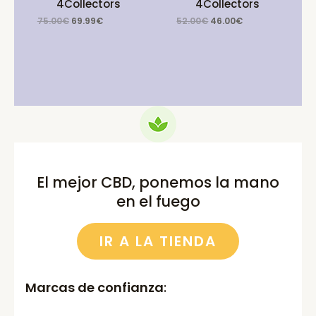
4Collectors
4Collectors
Original
Current
Original
Current
75.00
€
69.99
€
52.00
€
46.00
€
price
price
price
price
was:
is:
was:
is:
75.00€.
69.99€.
52.00€.
46.00€.
El mejor CBD, ponemos la mano
en el fuego
IR A LA TIENDA
Marcas de confianza
: