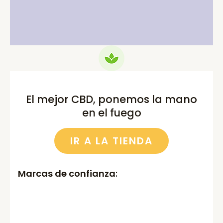
was:
is:
was:
is:
75.00€.
69.99€.
52.00€.
46.00€.
El mejor CBD, ponemos la mano
en el fuego
IR A LA TIENDA
Marcas de confianza
: