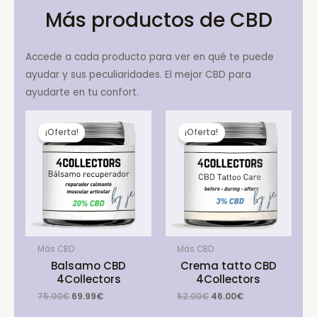
Más productos de CBD
Accede a cada producto para ver en qué te puede
ayudar y sus peculiaridades. El mejor CBD para
ayudarte en tu confort.
¡Oferta!
¡Oferta!
Más CBD
Más CBD
Balsamo CBD
Crema tatto CBD
4Collectors
4Collectors
Original
Current
Original
Current
75.00
€
69.99
€
52.00
€
46.00
€
price
price
price
price