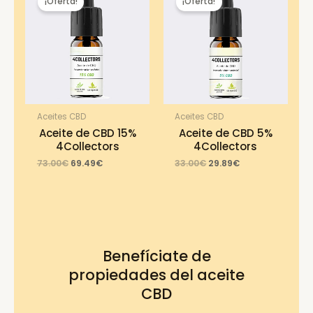
¡Oferta!
¡Oferta!
Aceites CBD
Aceites CBD
Aceite de CBD 15%
Aceite de CBD 5%
4Collectors
4Collectors
Original
Current
Original
Current
73.00
€
69.49
€
33.00
€
29.89
€
price
price
price
price
was:
is:
was:
is:
73.00€.
69.49€.
33.00€.
29.89€.
Benefíciate de
propiedades del aceite
CBD