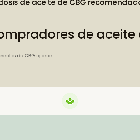
dosis de aceite de CBG recomendad
ompradores de aceite
annabis de CBG opinan: