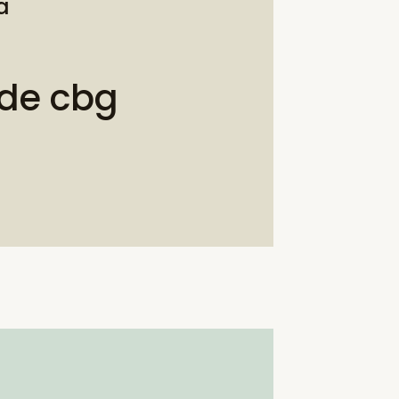
a
 de cbg