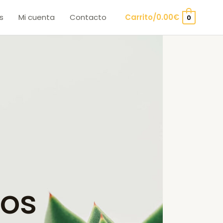
s
Mi cuenta
Contacto
Carrito/
0.00
€
0
os