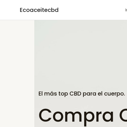
Ir
Ecoaceitecbd
al
contenido
El más top CBD para el cuerpo.
Compra C