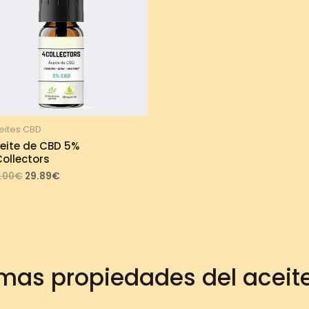
eites CBD
eite de CBD 5%
ollectors
Original
Current
.00
€
29.89
€
price
price
was:
is:
33.00€.
29.89€.
mas propiedades del aceit