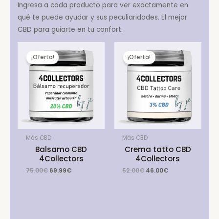
Ingresa a cada producto para ver exactamente en
qué te puede ayudar y sus peculiaridades. El mejor
CBD para guiarte en tu confort.
¡Oferta!
¡Oferta!
Más CBD
Más CBD
Balsamo CBD
Crema tatto CBD
4Collectors
4Collectors
Original
Current
Original
Current
75.00
€
69.99
€
52.00
€
46.00
€
price
price
price
price
was:
is:
was:
is:
75.00€.
69.99€.
52.00€.
46.00€.