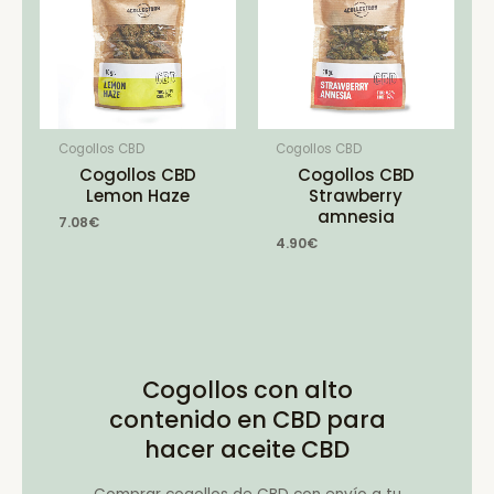
Cogollos CBD
Cogollos CBD
Cogollos CBD
Cogollos CBD
Lemon Haze
Strawberry
amnesia
7.08
€
4.90
€
Cogollos con alto
contenido en CBD para
hacer aceite CBD