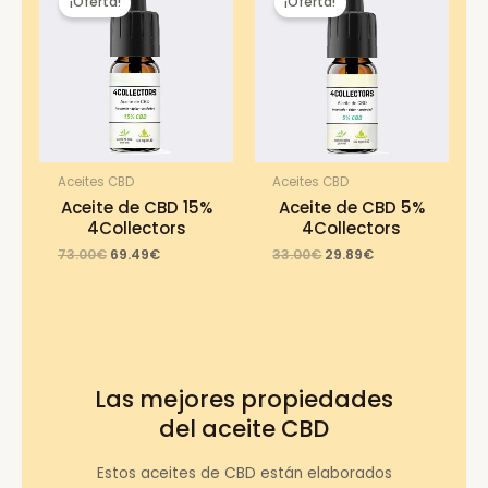
¡Oferta!
¡Oferta!
Aceites CBD
Aceites CBD
Aceite de CBD 15%
Aceite de CBD 5%
4Collectors
4Collectors
Original
Current
Original
Current
73.00
€
69.49
€
33.00
€
29.89
€
price
price
price
price
was:
is:
was:
is:
73.00€.
69.49€.
33.00€.
29.89€.
Las mejores propiedades
del aceite CBD
Estos aceites de CBD están elaborados