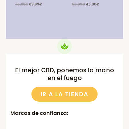
Original
Current
Original
Current
75.00
€
69.99
€
52.00
€
46.00
€
price
price
price
price
was:
is:
was:
is:
75.00€.
69.99€.
52.00€.
46.00€.
El mejor CBD, ponemos la mano
en el fuego
IR A LA TIENDA
Marcas de confianza
: