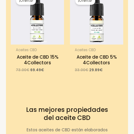
¡Oferta!
¡Oferta!
Aceites CBD
Aceites CBD
Aceite de CBD 15%
Aceite de CBD 5%
4Collectors
4Collectors
Original
Current
Original
Current
73.00
€
69.49
€
33.00
€
29.89
€
price
price
price
price
was:
is:
was:
is:
73.00€.
69.49€.
33.00€.
29.89€.
Las mejores propiedades
del aceite CBD
Estos aceites de CBD están elaborados