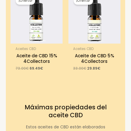
¡Oferta!
¡Oferta!
Aceites CBD
Aceites CBD
Aceite de CBD 15%
Aceite de CBD 5%
4Collectors
4Collectors
Original
Current
Original
Current
73.00
€
69.49
€
33.00
€
29.89
€
price
price
price
price
was:
is:
was:
is:
73.00€.
69.49€.
33.00€.
29.89€.
Máximas propiedades del
aceite CBD
Estos aceites de CBD están elaborados