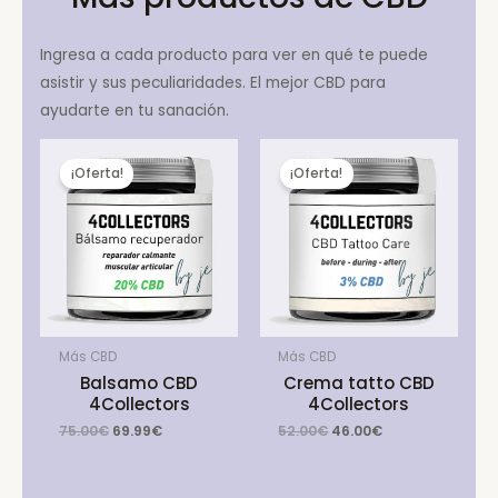
Ingresa a cada producto para ver en qué te puede
asistir y sus peculiaridades. El mejor CBD para
ayudarte en tu sanación.
¡Oferta!
¡Oferta!
Más CBD
Más CBD
Balsamo CBD
Crema tatto CBD
4Collectors
4Collectors
Original
Current
Original
Current
75.00
€
69.99
€
52.00
€
46.00
€
price
price
price
price
was:
is:
was:
is:
75.00€.
69.99€.
52.00€.
46.00€.