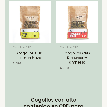
Cogollos CBD
Cogollos CBD
Cogollos CBD
Cogollos CBD
Lemon Haze
Strawberry
amnesia
7.08
€
4.90
€
Cogollos con alto
contenido en CBD para