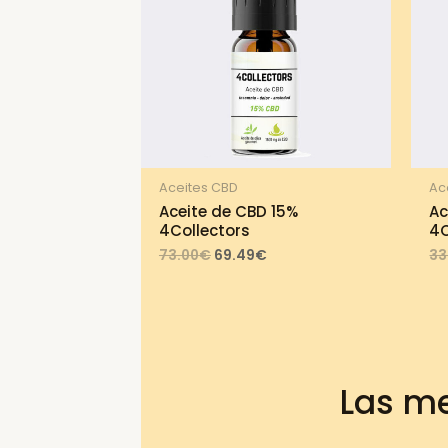
Aceites CBD
Ac
Aceite de CBD 15%
Ac
4Collectors
4C
Original
Current
73.00
€
69.49
€
33
price
price
was:
is:
73.00€.
69.49€.
Las me