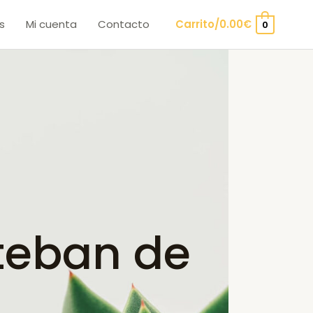
s
Mi cuenta
Contacto
Carrito/
0.00
€
0
teban de