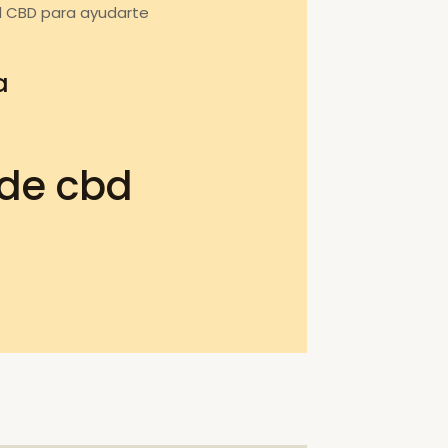
l CBD para ayudarte
a
 de cbd