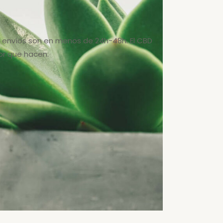
os envíos son en menos de 24h-48h. El CBD
or que hacen.