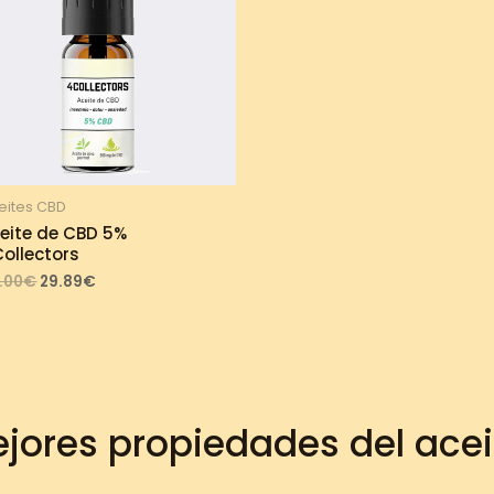
eites CBD
eite de CBD 5%
ollectors
Original
Current
.00
€
29.89
€
price
price
was:
is:
33.00€.
29.89€.
jores propiedades del ace