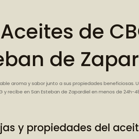
Aceites de CB
eban de Zapar
ble aroma y sabor junto a sus propiedades beneficiosas. 
G y recíbe en San Esteban de Zapardiel en menos de 24h-4
jas y propiedades del acei