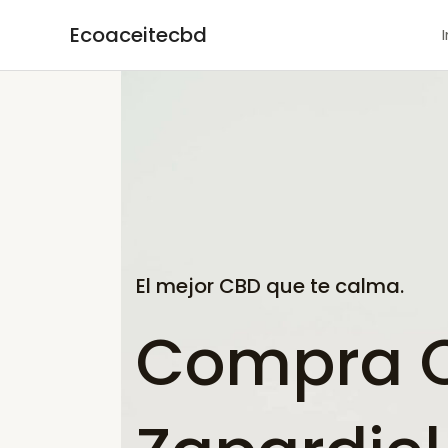
Ir
Ecoaceitecbd
al
contenido
El mejor CBD que te calma.
Compra C