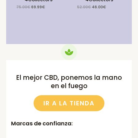
Original
Current
Original
Current
75.00
€
69.99
€
52.00
€
46.00
€
price
price
price
price
was:
is:
was:
is:
75.00€.
69.99€.
52.00€.
46.00€.
El mejor CBD, ponemos la mano
en el fuego
IR A LA TIENDA
Marcas de confianza
: