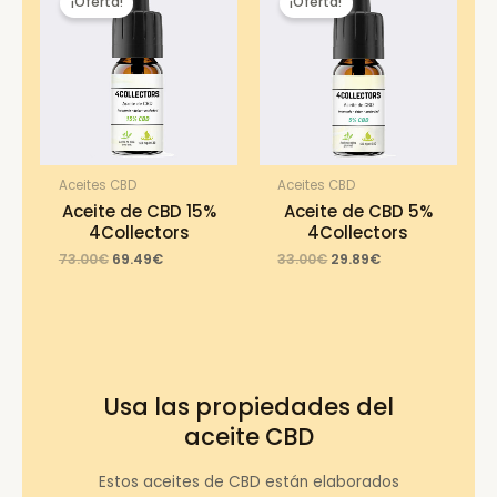
¡Oferta!
¡Oferta!
Aceites CBD
Aceites CBD
Aceite de CBD 15%
Aceite de CBD 5%
4Collectors
4Collectors
Original
Current
Original
Current
73.00
€
69.49
€
33.00
€
29.89
€
price
price
price
price
was:
is:
was:
is:
73.00€.
69.49€.
33.00€.
29.89€.
Usa las propiedades del
aceite CBD
Estos aceites de CBD están elaborados