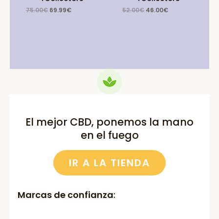
Original
Current
Original
Current
75.00
€
69.99
€
52.00
€
46.00
€
price
price
price
price
was:
is:
was:
is:
75.00€.
69.99€.
52.00€.
46.00€.
El mejor CBD, ponemos la mano
en el fuego
IR A LA TIENDA
Marcas de confianza
: