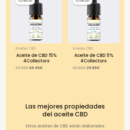
¡Oferta!
¡Oferta!
Aceites CBD
Aceites CBD
Aceite de CBD 15%
Aceite de CBD 5%
4Collectors
4Collectors
Original
Current
Original
Current
73.00
€
69.49
€
33.00
€
29.89
€
price
price
price
price
was:
is:
was:
is:
73.00€.
69.49€.
33.00€.
29.89€.
Las mejores propiedades
del aceite CBD
Estos aceites de CBD están elaborados