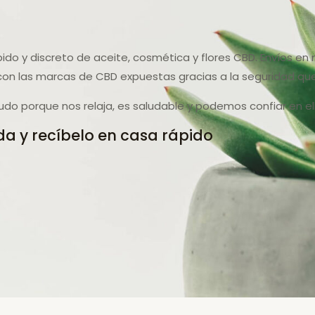
pido y discreto de aceite, cosmética y flores CBD. Envíos e
con las marcas de CBD expuestas gracias a la seguridad qu
do porque nos relaja, es saludable y podemos confiar en ell
a y recíbelo en casa rápido