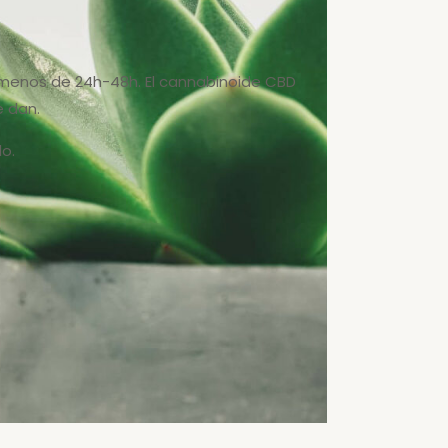
n menos de 24h-48h. El cannabinoide CBD
e dan.
o.