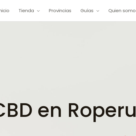
Inicio
Tienda
Provincias
Guías
Quien somo
BD en Roperue