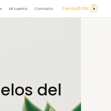
s
Mi cuenta
Contacto
Carrito/
0.00
€
0
los del