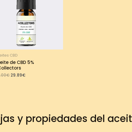
eites CBD
eite de CBD 5%
ollectors
Original
Current
.00
€
29.89
€
price
price
was:
is:
33.00€.
29.89€.
jas y propiedades del acei