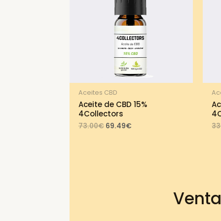
Aceites CBD
Ac
Aceite de CBD 15%
Ac
4Collectors
4C
Original
Current
73.00
€
69.49
€
33
price
price
was:
is:
73.00€.
69.49€.
Venta