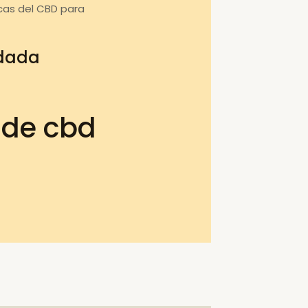
cas del CBD para
ndada
 de cbd