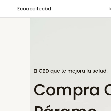
Ir
Ecoaceitecbd
al
contenido
El CBD que te mejora la salud.
Compra C