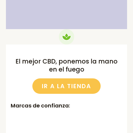
was:
is:
was:
is:
75.00€.
69.99€.
52.00€.
46.00€.
El mejor CBD, ponemos la mano
en el fuego
IR A LA TIENDA
Marcas de confianza
: