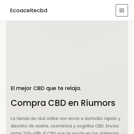
Ir
Ecoaceitecbd
al
MAI
contenido
MEN
El mejor CBD que te relaja.
Compra CBD en Riumors
La tienda de cbd online con envío a domicilio rápido y
discreto de aceite, cosmética y cogollos CBD. Envíos
entre 24h-48h. El CBD que te ayuda en tus dolencias.