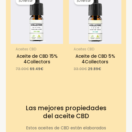
¡Oferta!
¡Oferta!
Aceites CBD
Aceites CBD
Aceite de CBD 15%
Aceite de CBD 5%
4Collectors
4Collectors
Original
Current
Original
Current
73.00
€
69.49
€
33.00
€
29.89
€
price
price
price
price
was:
is:
was:
is:
73.00€.
69.49€.
33.00€.
29.89€.
Las mejores propiedades
del aceite CBD
Estos aceites de CBD están elaborados