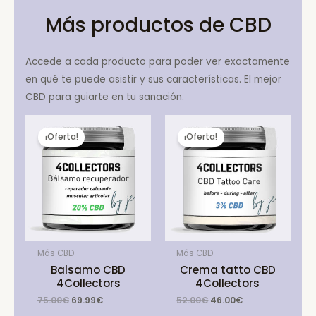
Más productos de CBD
Accede a cada producto para poder ver exactamente
en qué te puede asistir y sus características. El mejor
CBD para guiarte en tu sanación.
¡Oferta!
¡Oferta!
Más CBD
Más CBD
Balsamo CBD
Crema tatto CBD
4Collectors
4Collectors
Original
Current
Original
Current
75.00
€
69.99
€
52.00
€
46.00
€
price
price
price
price