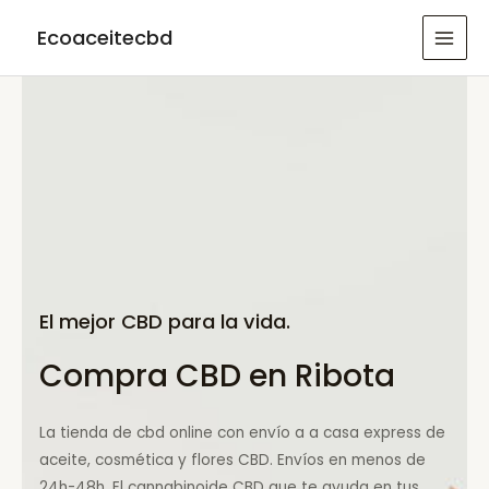
Ir
Ecoaceitecbd
al
MAI
contenido
MEN
El mejor CBD para la vida.
Compra CBD en Ribota
La tienda de cbd online con envío a a casa express de
aceite, cosmética y flores CBD. Envíos en menos de
24h-48h. El cannabinoide CBD que te ayuda en tus