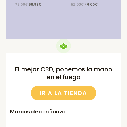
Original
Current
Original
Current
75.00
€
69.99
€
52.00
€
46.00
€
price
price
price
price
was:
is:
was:
is:
75.00€.
69.99€.
52.00€.
46.00€.
El mejor CBD, ponemos la mano
en el fuego
IR A LA TIENDA
Marcas de confianza
: