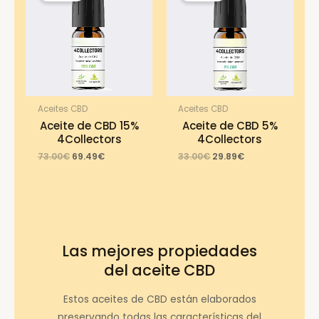
Aceites CBD
Aceites CBD
Aceite de CBD 15%
Aceite de CBD 5%
4Collectors
4Collectors
Original
Current
Original
Current
73.00
€
69.49
€
33.00
€
29.89
€
price
price
price
price
was:
is:
was:
is:
73.00€.
69.49€.
33.00€.
29.89€.
Las mejores propiedades
del aceite CBD
Estos aceites de CBD están elaborados
preservando todas las características del