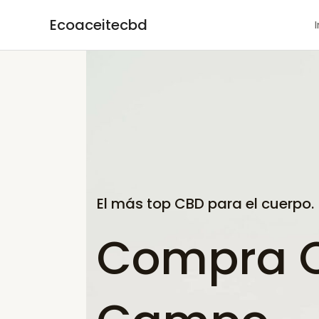
Ir
Ecoaceitecbd
al
contenido
El más top CBD para el cuerpo.
Compra CB