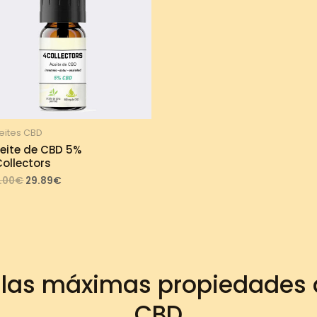
eites CBD
eite de CBD 5%
ollectors
Original
Current
.00
€
29.89
€
price
price
was:
is:
33.00€.
29.89€.
 las máximas propiedades d
CBD