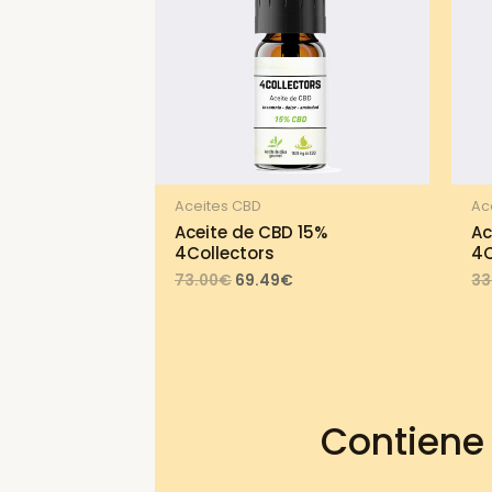
Aceites CBD
Ac
Aceite de CBD 15%
Ac
4Collectors
4C
Original
Current
73.00
€
69.49
€
33
price
price
was:
is:
73.00€.
69.49€.
Contiene