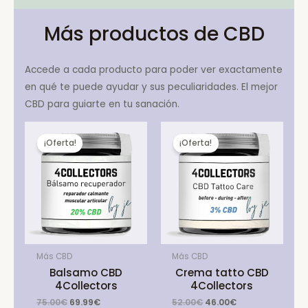
Más productos de CBD
Accede a cada producto para poder ver exactamente
en qué te puede ayudar y sus peculiaridades. El mejor
CBD para guiarte en tu sanación.
¡Oferta!
¡Oferta!
Más CBD
Más CBD
Balsamo CBD
Crema tatto CBD
4Collectors
4Collectors
Original
Current
Original
Current
75.00
€
69.99
€
52.00
€
46.00
€