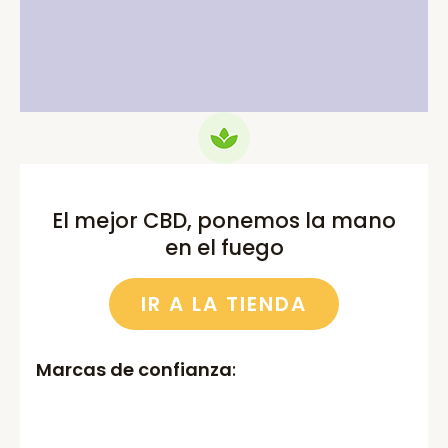
price
price
price
price
was:
is:
was:
is:
75.00€.
69.99€.
52.00€.
46.00€.
El mejor CBD, ponemos la mano
en el fuego
IR A LA TIENDA
Marcas de confianza
: