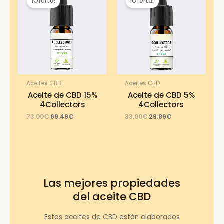
¡Oferta!
¡Oferta!
Aceites CBD
Aceites CBD
Aceite de CBD 15%
Aceite de CBD 5%
4Collectors
4Collectors
Original
Current
Original
Current
73.00
€
69.49
€
33.00
€
29.89
€
price
price
price
price
was:
is:
was:
is:
73.00€.
69.49€.
33.00€.
29.89€.
Las mejores propiedades
del aceite CBD
Estos aceites de CBD están elaborados