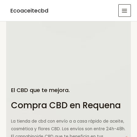
Ir
Ecoaceitecbd
al
MAI
contenido
MEN
El CBD que te mejora.
Compra CBD en Requena
La tienda de cbd con envío a a casa rápido de aceite,
cosmética y flores CBD. Los envíos son entre 24h-48h.
El cannabinoide CBD que te beneficia en tus