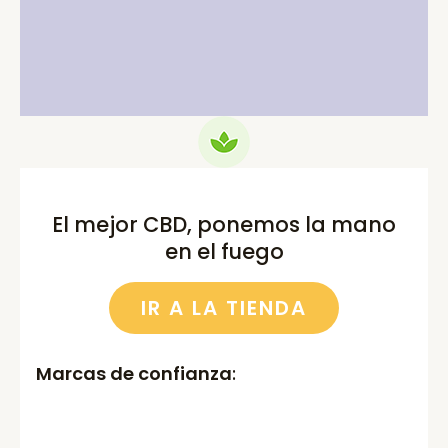
price
price
price
price
was:
is:
was:
is:
75.00€.
69.99€.
52.00€.
46.00€.
El mejor CBD, ponemos la mano
en el fuego
IR A LA TIENDA
Marcas de confianza
: