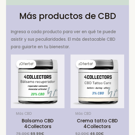
Más productos de CBD
Ingresa a cada producto para ver en qué te puede
asistir y sus peculiaridades. El más destacable CBD
para guiarte en tu bienestar.
¡Oferta!
¡Oferta!
Más CBD
Más CBD
Balsamo CBD
Crema tatto CBD
4Collectors
4Collectors
Original
Current
Original
Current
75.00
€
69.99
€
52.00
€
46.00
€