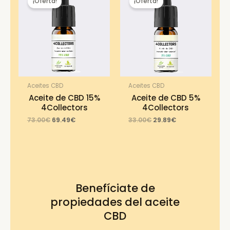
¡Oferta!
¡Oferta!
Aceites CBD
Aceites CBD
Aceite de CBD 15%
Aceite de CBD 5%
4Collectors
4Collectors
Original
Current
Original
Current
73.00
€
69.49
€
33.00
€
29.89
€
price
price
price
price
was:
is:
was:
is:
73.00€.
69.49€.
33.00€.
29.89€.
Benefíciate de
propiedades del aceite
CBD