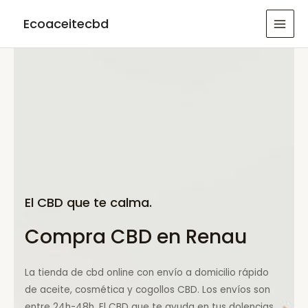
Ir
Ecoaceitecbd
al
MAI
contenido
MEN
El CBD que te calma.
Compra CBD en Renau
La tienda de cbd online con envío a domicilio rápido
de aceite, cosmética y cogollos CBD. Los envíos son
entre 24h-48h. El CBD que te ayuda en tus dolencias.