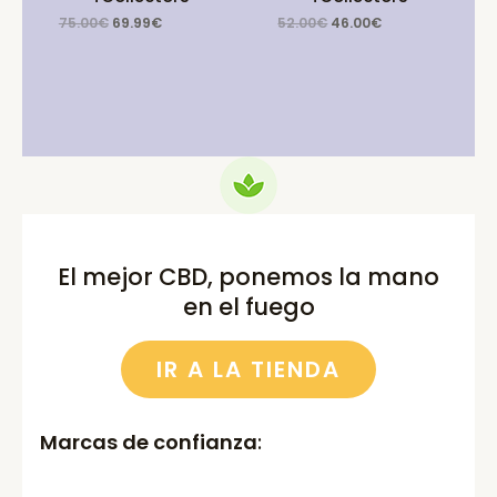
Original
Current
Original
Current
75.00
€
69.99
€
52.00
€
46.00
€
price
price
price
price
was:
is:
was:
is:
75.00€.
69.99€.
52.00€.
46.00€.
El mejor CBD, ponemos la mano
en el fuego
IR A LA TIENDA
Marcas de confianza
: