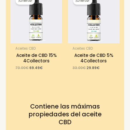
¡Oferta!
¡Oferta!
Aceites CBD
Aceites CBD
Aceite de CBD 15%
Aceite de CBD 5%
4Collectors
4Collectors
Original
Current
Original
Current
73.00
€
69.49
€
33.00
€
29.89
€
price
price
price
price
was:
is:
was:
is:
73.00€.
69.49€.
33.00€.
29.89€.
Contiene las máximas
propiedades del aceite
CBD