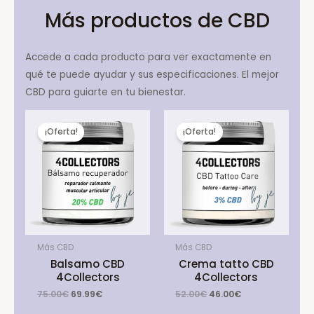
Más productos de CBD
Accede a cada producto para ver exactamente en
qué te puede ayudar y sus especificaciones. El mejor
CBD para guiarte en tu bienestar.
¡Oferta!
¡Oferta!
Más CBD
Más CBD
Balsamo CBD
Crema tatto CBD
4Collectors
4Collectors
Original
Current
Original
Current
75.00
€
69.99
€
52.00
€
46.00
€
price
price
price
price