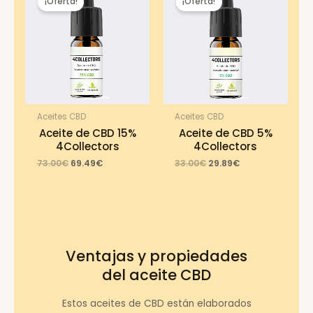
¡Oferta!
¡Oferta!
Aceites CBD
Aceites CBD
Aceite de CBD 15%
Aceite de CBD 5%
4Collectors
4Collectors
Original
Current
Original
Current
73.00
€
69.49
€
33.00
€
29.89
€
price
price
price
price
was:
is:
was:
is:
73.00€.
69.49€.
33.00€.
29.89€.
Ventajas y propiedades
del aceite CBD
Estos aceites de CBD están elaborados