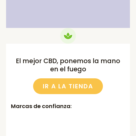
was:
is:
was:
is:
75.00€.
69.99€.
52.00€.
46.00€.
El mejor CBD, ponemos la mano
en el fuego
IR A LA TIENDA
Marcas de confianza
: