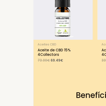
Aceites CBD
Ac
Aceite de CBD 15%
Ac
4Collectors
4C
Original
Current
73.00
€
69.49
€
33
price
price
was:
is:
73.00€.
69.49€.
Benefíc