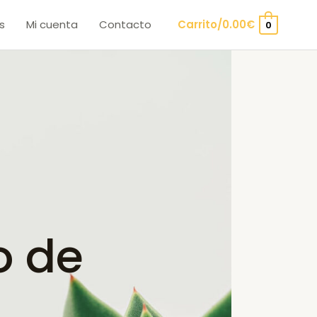
s
Mi cuenta
Contacto
Carrito/
0.00
€
0
o de