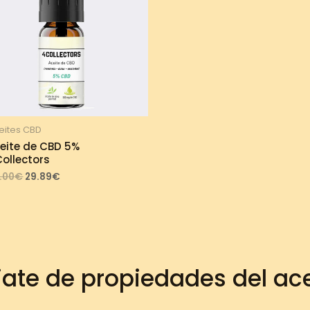
eites CBD
eite de CBD 5%
ollectors
Original
Current
.00
€
29.89
€
price
price
was:
is:
33.00€.
29.89€.
iate de propiedades del ac