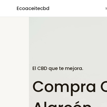
Ir
Ecoaceitecbd
al
contenido
El CBD que te mejora.
Compra C