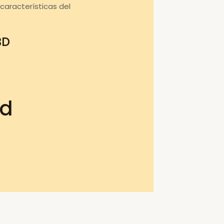
aracterísticas del
BD
bd