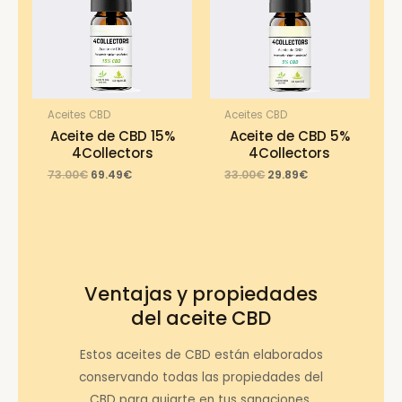
Aceites CBD
Aceites CBD
Aceite de CBD 15%
Aceite de CBD 5%
4Collectors
4Collectors
Original
Current
Original
Current
73.00
€
69.49
€
33.00
€
29.89
€
price
price
price
price
was:
is:
was:
is:
73.00€.
69.49€.
33.00€.
29.89€.
Ventajas y propiedades
del aceite CBD
Estos aceites de CBD están elaborados
conservando todas las propiedades del
CBD para guiarte en tus sanaciones.