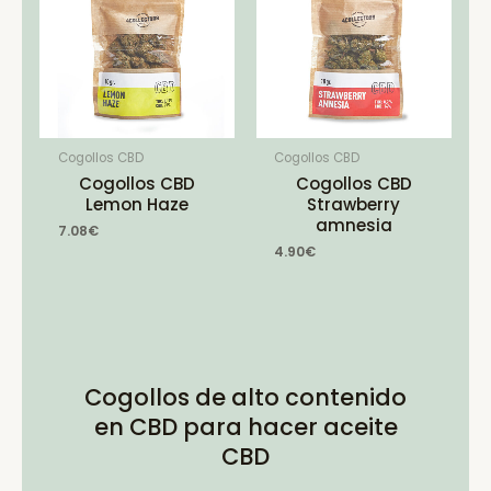
Cogollos CBD
Cogollos CBD
Cogollos CBD
Cogollos CBD
Lemon Haze
Strawberry
amnesia
7.08
€
4.90
€
Cogollos de alto contenido
en CBD para hacer aceite
CBD