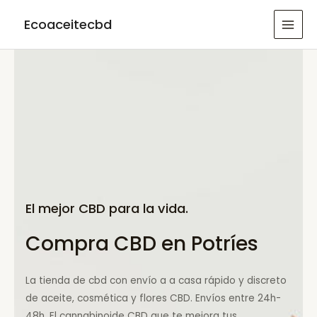
Ir
Ecoaceitecbd
al
MAI
contenido
MEN
El mejor CBD para la vida.
Compra CBD en Potríes
La tienda de cbd con envío a a casa rápido y discreto
de aceite, cosmética y flores CBD. Envíos entre 24h-
48h. El cannabinoide CBD que te mejora tus