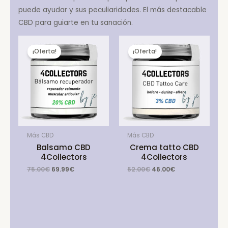
puede ayudar y sus peculiaridades. El más destacable
CBD para guiarte en tu sanación.
¡Oferta!
¡Oferta!
Más CBD
Más CBD
Balsamo CBD
Crema tatto CBD
4Collectors
4Collectors
Original
Current
Original
Current
75.00
€
69.99
€
52.00
€
46.00
€
price
price
price
price
was:
is:
was:
is:
75.00€.
69.99€.
52.00€.
46.00€.