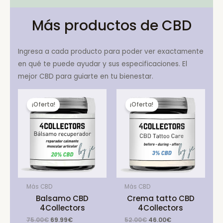
Más productos de CBD
Ingresa a cada producto para poder ver exactamente
en qué te puede ayudar y sus especificaciones. El
mejor CBD para guiarte en tu bienestar.
¡Oferta!
¡Oferta!
Más CBD
Más CBD
Balsamo CBD
Crema tatto CBD
4Collectors
4Collectors
Original
Current
Original
Current
75.00
€
69.99
€
52.00
€
46.00
€