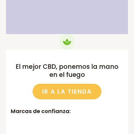
price
price
price
price
was:
is:
was:
is:
75.00€.
69.99€.
52.00€.
46.00€.
El mejor CBD, ponemos la mano
en el fuego
IR A LA TIENDA
Marcas de confianza
: