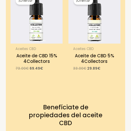
¡Oferta!
¡Oferta!
Aceites CBD
Aceites CBD
Aceite de CBD 15%
Aceite de CBD 5%
4Collectors
4Collectors
Original
Current
Original
Current
73.00
€
69.49
€
33.00
€
29.89
€
price
price
price
price
was:
is:
was:
is:
73.00€.
69.49€.
33.00€.
29.89€.
Benefíciate de
propiedades del aceite
CBD