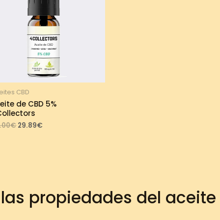
eites CBD
eite de CBD 5%
ollectors
Original
Current
.00
€
29.89
€
price
price
was:
is:
33.00€.
29.89€.
las propiedades del aceit