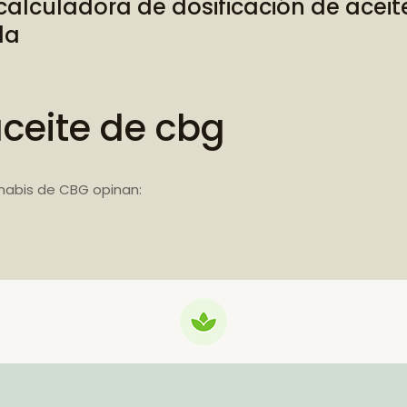
calculadora de dosificación de acei
da
aceite de cbg
nabis de CBG opinan: