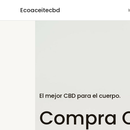
Ir
Ecoaceitecbd
al
contenido
El mejor CBD para el cuerpo.
Compra C