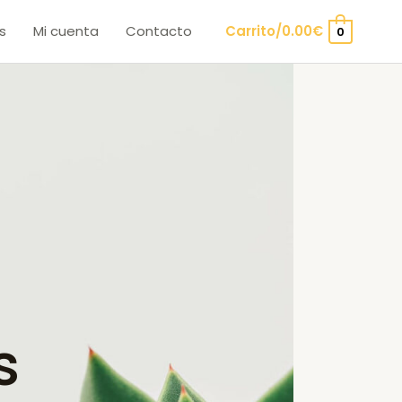
s
Mi cuenta
Contacto
Carrito/
0.00
€
0
s