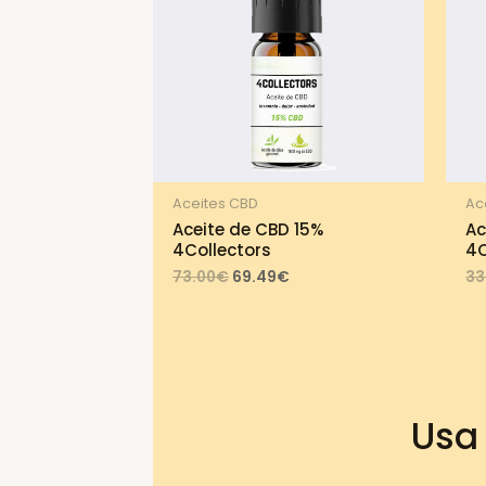
Aceites CBD
Ac
Aceite de CBD 15%
Ac
4Collectors
4C
Original
Current
73.00
€
69.49
€
33
price
price
was:
is:
73.00€.
69.49€.
Usa 