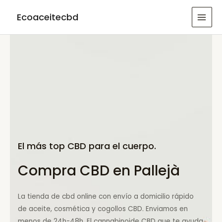
Ir
Ecoaceitecbd
al
MAI
contenido
MEN
El más top CBD para el cuerpo.
Compra CBD en Pallejà
La tienda de cbd online con envío a domicilio rápido
de aceite, cosmética y cogollos CBD. Enviamos en
menos de 24h-48h. El cannabinoide CBD que te ayuda