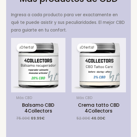
Ingresa a cada producto para ver exactamente en
qué te puede asistir y sus peculiaridades. El mejor CBD
para guiarte en tu confort.
¡Oferta!
¡Oferta!
Más CBD
Más CBD
Balsamo CBD
Crema tatto CBD
4Collectors
4Collectors
Original
Current
Original
Current
75.00
€
69.99
€
52.00
€
46.00
€
price
price
price
price
was:
is:
was:
is:
75.00€.
69.99€.
52.00€.
46.00€.