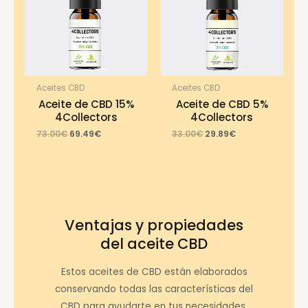
Aceites CBD
Aceites CBD
Aceite de CBD 15%
Aceite de CBD 5%
4Collectors
4Collectors
Original
Current
Original
Current
73.00
€
69.49
€
33.00
€
29.89
€
price
price
price
price
was:
is:
was:
is:
73.00€.
69.49€.
33.00€.
29.89€.
Ventajas y propiedades
del aceite CBD
Estos aceites de CBD están elaborados
conservando todas las características del
CBD para ayudarte en tus necesidades.