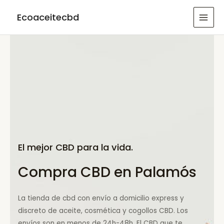
Ir
Ecoaceitecbd
al
MAI
contenido
MEN
El mejor CBD para la vida.
Compra CBD en Palamós
La tienda de cbd con envío a domicilio express y
discreto de aceite, cosmética y cogollos CBD. Los
envíos son en menos de 24h-48h. El CBD que te