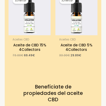
¡Oferta!
¡Oferta!
Aceites CBD
Aceites CBD
Aceite de CBD 15%
Aceite de CBD 5%
4Collectors
4Collectors
Original
Current
Original
Current
73.00
€
69.49
€
33.00
€
29.89
€
price
price
price
price
was:
is:
was:
is:
73.00€.
69.49€.
33.00€.
29.89€.
Benefíciate de
propiedades del aceite
CBD