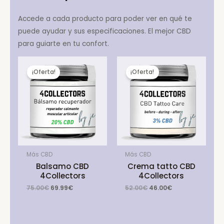
Accede a cada producto para poder ver en qué te
puede ayudar y sus especificaciones. El mejor CBD
para guiarte en tu confort.
¡Oferta!
¡Oferta!
Más CBD
Más CBD
Balsamo CBD
Crema tatto CBD
4Collectors
4Collectors
Original
Current
Original
Current
75.00
€
69.99
€
52.00
€
46.00
€
price
price
price
price
was:
is:
was:
is:
75.00€.
69.99€.
52.00€.
46.00€.