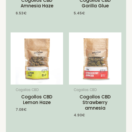
Cogollos CBD
Cogollos CBD
Amnesia Haze
Gorilla Glue
6.53
€
5.45
€
Cogollos CBD
Cogollos CBD
Cogollos CBD
Cogollos CBD
Lemon Haze
Strawberry
amnesia
7.08
€
4.90
€