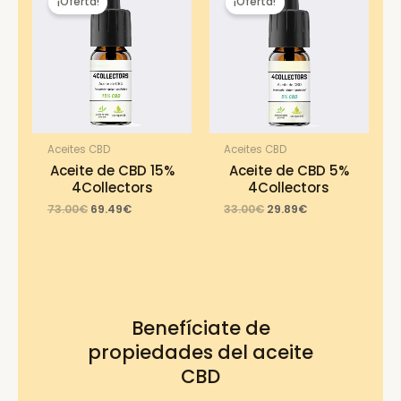
¡Oferta!
¡Oferta!
Aceites CBD
Aceites CBD
Aceite de CBD 15%
Aceite de CBD 5%
4Collectors
4Collectors
Original
Current
Original
Current
73.00
€
69.49
€
33.00
€
29.89
€
price
price
price
price
was:
is:
was:
is:
73.00€.
69.49€.
33.00€.
29.89€.
Benefíciate de
propiedades del aceite
CBD