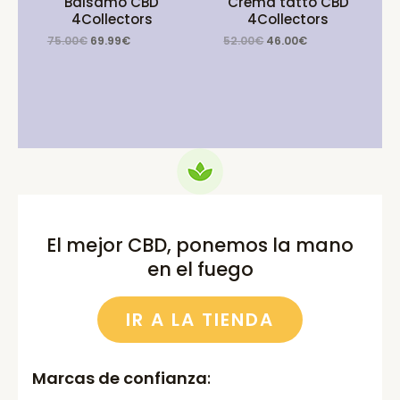
Balsamo CBD
Crema tatto CBD
4Collectors
4Collectors
Original
Current
Original
Current
75.00
€
69.99
€
52.00
€
46.00
€
price
price
price
price
was:
is:
was:
is:
75.00€.
69.99€.
52.00€.
46.00€.
El mejor CBD, ponemos la mano
en el fuego
IR A LA TIENDA
Marcas de confianza
: